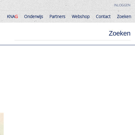
INLOGGEN
KNA
G
Onderwijs
Partners
Webshop
Contact
Zoeken
KNA
G
Onderwijs
Partners
Webshop
Contact
Zoeken
Zoeken