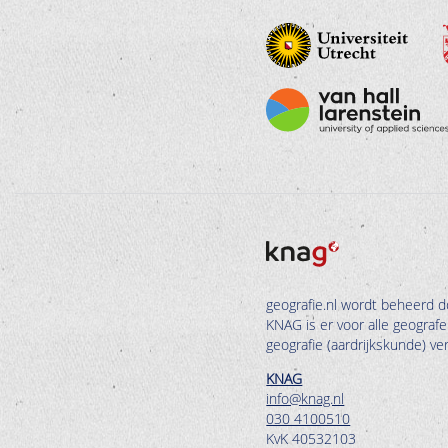
geografie.nl wordt beheerd d
KNAG is er voor alle geograf
geografie (aardrijkskunde) v
KNAG
info@knag.nl
030 4100510
KvK 40532103