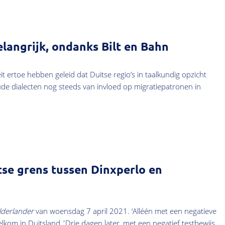
elangrijk, ondanks Bilt en Bahn
 ertoe hebben geleid dat Duitse regio’s in taalkundig opzicht
oude dialecten nog steeds van invloed op migratiepatronen in
se grens tussen Dinxperlo en
derlander
van woensdag 7 april 2021. ‘Alléén met een negatieve
elkom in Duitsland
.’
Drie dagen later, met een negatief testbewijs