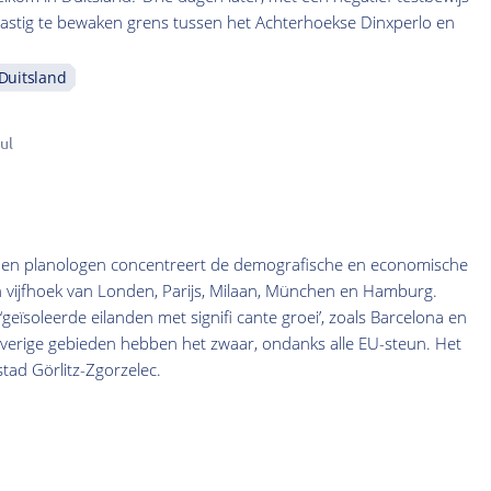
e lastig te bewaken grens tussen het Achterhoekse Dinxperlo en
Duitsland
ul
en planologen concentreert de demografische en economische
n vijfhoek van Londen, Parijs, Milaan, München en Hamburg.
‘geïsoleerde eilanden met signifi cante groei’, zoals Barcelona en
rige gebieden hebben het zwaar, ondanks alle EU-steun. Het
tad Görlitz-Zgorzelec.