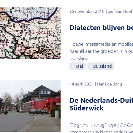
25 november 2010
Sjef van Hoof
Dialecten blijven b
Hoewel massamedia en mobiliteit
naar elkaar toe groeiden, zijn 
Duitsland.
Taal
Duitsland
14 april 2021
Hans de Jong
De Nederlands-Duit
Süderwick
'
De grens is terug
'
, kopte
De Gel
coronatest zijn Nederlanders w