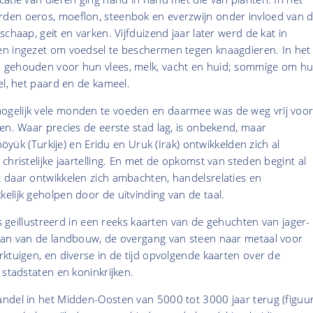
en oeros, moeflon, steenbok en everzwijn onder invloed van 
chaap, geit en varken. Vijfduizend jaar later werd de kat in
n ingezet om voedsel te beschermen tegen knaagdieren. In het
 gehouden voor hun vlees, melk, vacht en huid; sommige om h
el, het paard en de kameel.
gelijk vele monden te voeden en daarmee was de weg vrij voo
en. Waar precies de eerste stad lag, is onbekend, maar
lhöyük (Turkije) en Eridu en Uruk (Irak) ontwikkelden zich al
christelijke jaartelling. En met de opkomst van steden begint al
 daar ontwikkelen zich ambachten, handelsrelaties en
elijk geholpen door de uitvinding van de taal.
es geïllustreerd in een reeks kaarten van de gehuchten van jager-
aan van de landbouw, de overgang van steen naar metaal voor
ktuigen, en diverse in de tijd opvolgende kaarten over de
 stadstaten en koninkrijken.
ndel in het Midden-Oosten van 5000 tot 3000 jaar terug (figuu