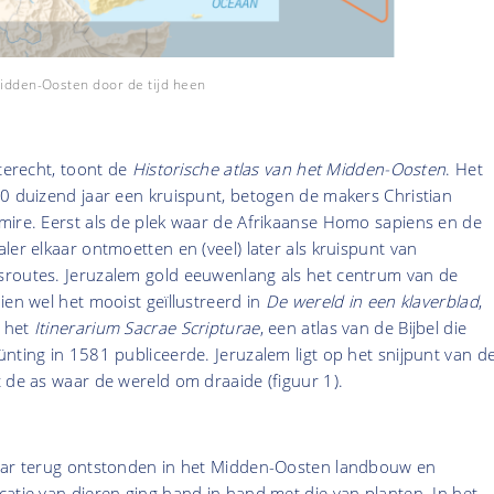
 Midden-Oosten door de tijd heen
nterecht, toont de
Historische atlas van het Midden-Oosten
. Het
00 duizend jaar een kruispunt, betogen de makers Christian
mire. Eerst als de plek waar de Afrikaanse Homo sapiens en de
ler elkaar ontmoetten en (veel) later als kruispunt van
routes. Jeruzalem gold eeuwenlang als het centrum van de
ien wel het mooist geïllustreerd in
De wereld in een klaverblad
,
 het
Itinera­rium Sacrae Scripturae
, een atlas van de Bijbel die
nting in 1581 publiceerde. Jeruzalem ligt op het snijpunt van d
 de as waar de wereld om draaide (figuur 1).
aar terug ontstonden in het Midden-Oosten landbouw en
atie van dieren ging hand in hand met die van planten. In het