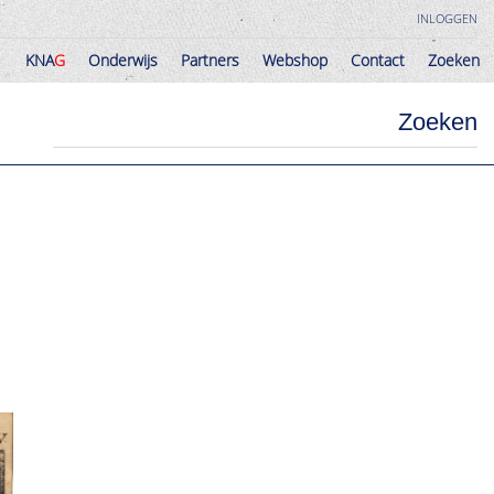
INLOGGEN
KNA
G
Onderwijs
Partners
Webshop
Contact
Zoeken
KNA
G
Onderwijs
Partners
Webshop
Contact
Zoeken
Zoeken