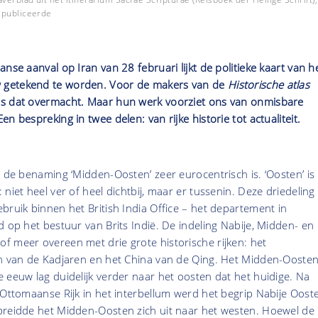
 publiceerde
nse aanval op Iran van 28 februari lijkt de politieke kaart van h
getekend te worden. Voor de makers van de
Historische atlas
is dat overmacht. Maar hun werk voorziet ons van onmisbare
n bespreking in twee delen: van rijke historie tot actualiteit.
t de benaming ‘Midden-Oosten’ zeer eurocentrisch is. ‘Oosten’ is
niet heel ver of heel dichtbij, maar er tussenin. Deze driedeling
bruik binnen het British India Office – het departement in
d op het bestuur van Brits Indië. De indeling Nabije, Midden- en
f meer overeen met drie grote historische rijken: het
an van de Kadjaren en het China van de Qing. Het Midden-Ooste
 eeuw lag duidelijk verder naar het oosten dat het huidige. Na
 Ottomaanse Rijk in het interbellum werd het begrip Nabije Oost
breidde het Midden-Oosten zich uit naar het westen. Hoewel de