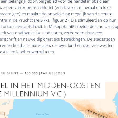
d een belangrijk doorvoergebied voor de handel in obsidiaan
rwerpen van koper en chloriet (een favoriet mineraal om luxe
rvaardigen) en maakte de ontwikkeling mogelijk van de eerste
entra in de Vruchtbare Sikkel (figuur 2). Die stimuleerden op hun
 turkoois en lapis lazuli. In Mesopotamië bloeide de stad Uruk o
erk van onafhankelijke stadstaten, verbonden door een
er)schrift en nauwe diplomatieke betrekkingen. De stadsstaten
en en kostbare materialen, die over land en over zee werden
 textiel en landbouwproducten.