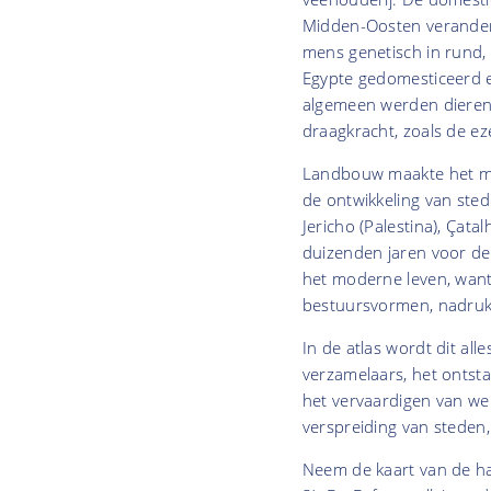
Midden-Oosten veranderd
mens genetisch in rund, s
Egypte gedomesticeerd e
algemeen werden dieren
draagkracht, zoals de ez
Landbouw maakte het mo
de ontwikkeling van sted
Jericho (Palestina), Çata
duizenden jaren voor de 
het moderne leven, want
bestuursvormen, nadrukk
In de atlas wordt dit all
verzamelaars, het ontst
het vervaardigen van wer
verspreiding van steden,
Neem de kaart van de ha