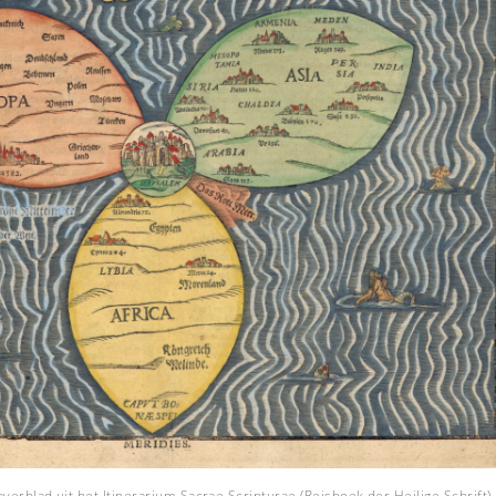
averblad uit het Itinerarium Sacrae Scripturae (Reisboek der Heilige Schrift),