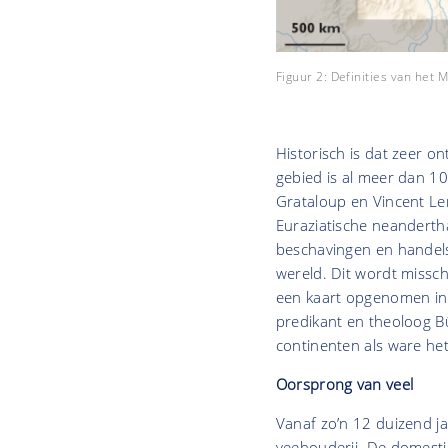
Figuur 2: Definities van het
Historisch is dat zeer o
gebied is al meer dan 1
Grataloup en Vincent Le
Euraziatische neandertha
beschavingen en handels
wereld. Dit wordt missch
een kaart opgenomen in
predikant en theoloog Bü
continenten als ware het
Oorsprong van veel
Vanaf zo’n 12 duizend j
veehouderij. De domestic