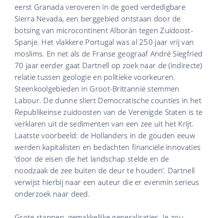
eerst Granada veroveren in de goed verdedigbare
Sierra Nevada, een berggebied ontstaan door de
botsing van microcontinent Alborán tegen Zuidoost-
Spanje. Het vlakkere Portugal was al 250 jaar vrij van
moslims. En net als de Franse geograaf André Siegfried
70 jaar eerder gaat Dartnell op zoek naar de (indirecte)
relatie tussen geologie en politieke voorkeuren.
Steenkoolgebieden in Groot-Brittannië stemmen
Labour. De dunne sliert Democratische counties in het
Republikeinse zuidoosten van de Verenigde Staten is te
verklaren uit de sedimenten van een zee uit het Krijt.
Laatste voorbeeld: de Hollanders in de gouden eeuw
werden kapitalisten en bedachten financiële innovaties
‘door de eisen die het landschap stelde en de
noodzaak de zee buiten de deur te houden’. Dartnell
verwijst hierbij naar een auteur die er evenmin serieus
onderzoek naar deed.
Grote stappen, gemakkelijke generalisaties. Je zou