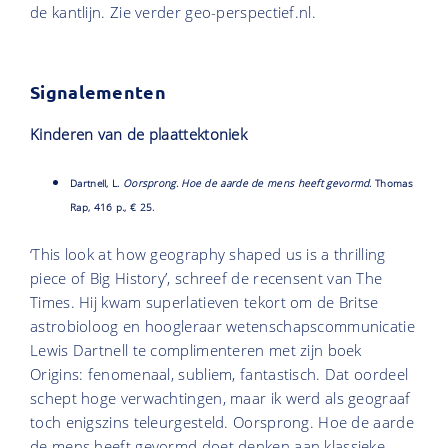
de kantlijn. Zie verder geo-perspectief.nl.
Signalementen
Kinderen van de plaattektoniek
Dartnell, L.
Oorsprong. Hoe de aarde de mens heeft gevormd
. Thomas
Rap, 416 p., € 25.
‘This look at how geography shaped us is a thrilling
piece of Big History’, schreef de recensent van The
Times. Hij kwam superlatieven tekort om de Britse
astrobioloog en hoogleraar wetenschapscommunicatie
Lewis Dartnell te complimenteren met zijn boek
Origins: fenomenaal, subliem, fantastisch. Dat oordeel
schept hoge verwachtingen, maar ik werd als geograaf
toch enigszins teleurgesteld. Oorsprong. Hoe de aarde
de mens heeft gevormd doet denken aan klassieke