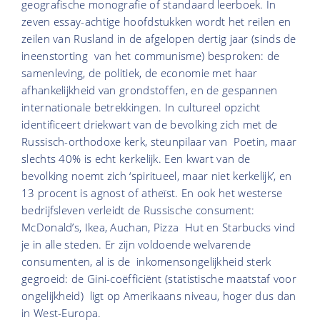
geografische monografie of standaard leerboek. In
zeven essay-achtige hoofdstukken wordt het reilen en
zeilen van Rusland in de afgelopen dertig jaar (sinds de
ineenstorting van het communisme) besproken: de
samenleving, de politiek, de economie met haar
afhankelijkheid van grondstoffen, en de gespannen
internationale betrekkingen. In cultureel opzicht
identificeert driekwart van de bevolking zich met de
Russisch-orthodoxe kerk, steunpilaar van Poetin, maar
slechts 40% is echt kerkelijk. Een kwart van de
bevolking noemt zich ‘spiritueel, maar niet kerkelijk’, en
13 procent is agnost of atheïst. En ook het westerse
bedrijfsleven verleidt de Russische consument:
McDonald’s, Ikea, Auchan, Pizza Hut en Starbucks vind
je in alle steden. Er zijn voldoende welvarende
consumenten, al is de inkomensongelijkheid sterk
gegroeid: de Gini-coëfficiënt (statistische maatstaf voor
ongelijkheid) ligt op Amerikaans niveau, hoger dus dan
in West-Europa.