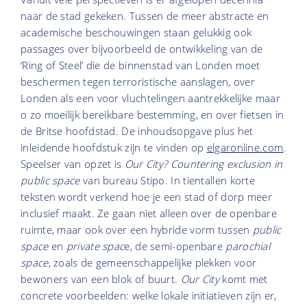
naar de stad gekeken. Tussen de meer abstracte en
academische beschouwingen staan gelukkig ook
passages over bijvoorbeeld de ontwikkeling van de
‘Ring of Steel’ die de binnenstad van Londen moet
beschermen tegen terroristische aanslagen, over
Londen als een voor vluchtelingen aantrekkelijke maar
o zo moeilijk bereikbare bestemming, en over fietsen in
de Britse hoofdstad. De inhoudsopgave plus het
inleidende hoofdstuk zijn te vinden op
elgaronline.com
.
Speelser van opzet is
Our City? Countering exclusion in
public space
van bureau Stipo. In tientallen korte
teksten wordt verkend hoe je een stad of dorp meer
inclusief maakt. Ze gaan niet alleen over de openbare
ruimte, maar ook over een hybride vorm tussen
public
space
en
private spac
e, de semi-openbare
parochial
space
, zoals de gemeenschappelijke plekken voor
bewoners van een blok of buurt.
Our City
komt met
concrete voorbeelden: welke lokale initiatieven zijn er,