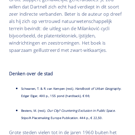
willen dat Dartnell zich echt had verdiept in dit soort
zeer indirecte verbanden. Beter is de auteur op dreef
als hij zich op vertrouwd natuurwetenschappelijk
terrein bevindt: de uitleg van de Milanković-cycli
bijvoorbeeld, de platentektoniek, ijstijden,
windrichtingen en zeestromingen. Het boek is
spaarzaam geïllustreerd met zwart-witkaartjes.
Denken over de stad
Schwanen, T. & R. van Kempen (red.).
Handbook of Urban Geography.
Edgar Elgar, 490 p., 155 pond (hardback), € 66;
Besters, M. (red.).
Our City? Countering Exclusion in Public Space
.
Stipo/A Placemaking Europe Publication. 444 p., € 22,50.
Grote steden vielen tot in de jaren 1960 buiten het