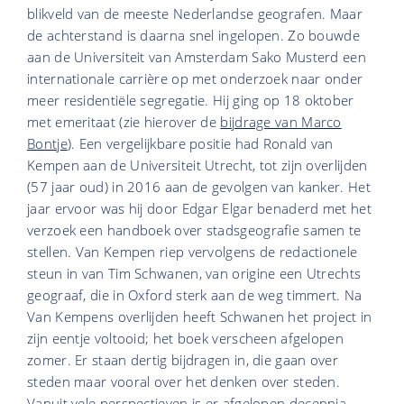
blikveld van de meeste Nederlandse geografen. Maar
de achterstand is daarna snel ingelopen. Zo bouwde
aan de Universiteit van Amsterdam Sako Musterd een
internationale carrière op met onderzoek naar onder
meer residentiële segregatie. Hij ging op 18 oktober
met emeritaat (zie hierover de
bijdrage van Marco
Bontje
). Een vergelijkbare positie had Ronald van
Kempen aan de Universiteit Utrecht, tot zijn overlijden
(57 jaar oud) in 2016 aan de gevolgen van kanker. Het
jaar ervoor was hij door Edgar Elgar benaderd met het
verzoek een handboek over stadsgeografie samen te
stellen. Van Kempen riep vervolgens de redactionele
steun in van Tim Schwanen, van origine een Utrechts
geograaf, die in Oxford sterk aan de weg timmert. Na
Van Kempens overlijden heeft Schwanen het project in
zijn eentje voltooid; het boek verscheen afgelopen
zomer. Er staan dertig bijdragen in, die gaan over
steden maar vooral over het denken over steden.
Vanuit vele perspectieven is er afgelopen decennia