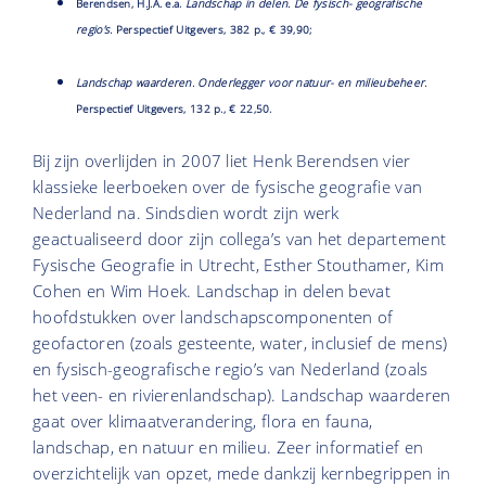
Berendsen, H.J.A. e.a.
Landschap in delen. De fysisch- geografische
regio’s.
Perspectief Uitgevers, 382 p., € 39,90;
Landschap waarderen. Onderlegger voor natuur- en milieubeheer.
Perspectief Uitgevers, 132 p., € 22,50.
Bij zijn overlijden in 2007 liet Henk Berendsen vier
klassieke leerboeken over de fysische geografie van
Nederland na. Sindsdien wordt zijn werk
geactualiseerd door zijn collega’s van het departement
Fysische Geografie in Utrecht, Esther Stouthamer, Kim
Cohen en Wim Hoek. Landschap in delen bevat
hoofdstukken over landschapscomponenten of
geofactoren (zoals gesteente, water, inclusief de mens)
en fysisch-geografische regio’s van Nederland (zoals
het veen- en rivierenlandschap). Landschap waarderen
gaat over klimaatverandering, flora en fauna,
landschap, en natuur en milieu. Zeer informatief en
overzichtelijk van opzet, mede dankzij kernbegrippen in