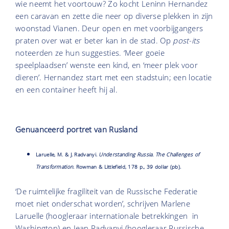
wie neemt het voortouw? Zo kocht Leninn Hernandez
een caravan en zette die neer op diverse plekken in zijn
woonstad Vianen. Deur open en met voorbijgangers
praten over wat er beter kan in de stad. Op
post-its
noteerden ze hun suggesties. ‘Meer goeie
speelplaadsen’ wenste een kind, en ‘meer plek voor
dieren’. Hernandez start met een stadstuin; een locatie
en een container heeft hij al.
Genuanceerd portret van Rusland
Laruelle, M. & J. Radvanyi.
Understanding Russia. The Challenges of
Transformation
. Rowman & Littlefield, 178 p., 39 dollar (pb).
‘De ruimtelijke fragiliteit van de Russische Federatie
moet niet onderschat worden’, schrijven Marlene
Laruelle (hoogleraar internationale betrekkingen in
Washington) en Jean Radvanyi (hoogleraar Russische