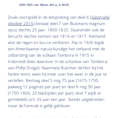
1800-1825
. Van Wijnen, 992 p., € 49,50.
Zoals voorspeld in de bespreking van deel 6 (
Geografie
,
oktober 2015
) beslaat deel 7 van Buismans magnum
opus slechts 25 jaar: 1800-1825. Daaronder ook de
berucht slechte zomers van 1816 en 1817. Niemand
wist de regen en kou te verklaren. Pas in 1926 legde
een Amerikaanse natuurkundige het verband met de
uitbarsting van de vulkaan Tambora in 1815 in
Indonesië (lees daarover
In de schaduw van Tambora
,
van Philip Dröge). Naarmate Buisman dichter bij het
heden komt, weet hij meer over het weer in elk jaar te
vertellen. Besloeg deel 5 nog 75 jaar (1675-1750,
pakweg 12 pagina’s per jaar) en deel 6 nog 50 jaar
(1750-1800, 20 bladzijden per jaar), deel 7 wijdt er
gemiddeld zo’n 35 aan een jaar. Steeds uitgebreider,
maar de formule is gelijk gebleven.