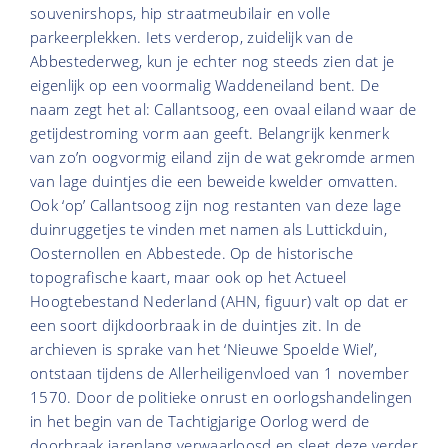
souvenirshops, hip straatmeubilair en volle
parkeerplekken. Iets verderop, zuidelijk van de
Abbestederweg, kun je echter nog steeds zien dat je
eigenlijk op een voormalig Waddeneiland bent. De
naam zegt het al: Callantsoog, een ovaal eiland waar de
getijdestroming vorm aan geeft. Belangrijk kenmerk
van zo’n oogvormig eiland zijn de wat gekromde armen
van lage duintjes die een beweide kwelder omvatten.
Ook ‘op’ Callantsoog zijn nog restanten van deze lage
duinruggetjes te vinden met namen als Luttickduin,
Oosternollen en Abbestede. Op de historische
topografische kaart, maar ook op het Actueel
Hoogtebestand Nederland (AHN, figuur) valt op dat er
een soort dijkdoorbraak in de duintjes zit. In de
archieven is sprake van het ‘Nieuwe Spoelde Wiel’,
ontstaan tijdens de Allerheiligenvloed van 1 november
1570. Door de politieke onrust en oorlogshandelingen
in het begin van de Tachtigjarige Oorlog werd de
doorbraak jarenlang verwaarloosd en sleet deze verder