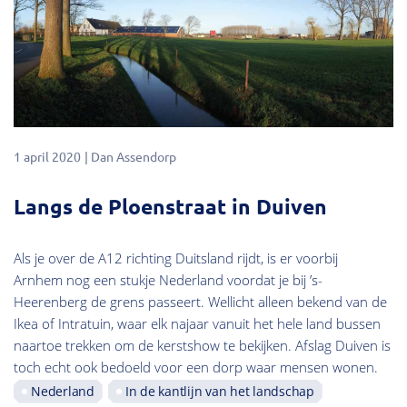
1 april 2020
Dan Assendorp
Langs de Ploenstraat in Duiven
Als je over de A12 richting Duitsland rijdt, is er voorbij
Arnhem nog een stukje Nederland voordat je bij ’s-
Heerenberg de grens passeert. Wellicht alleen bekend van de
Ikea of Intratuin, waar elk najaar vanuit het hele land bussen
naartoe trekken om de kerstshow te bekijken. Afslag Duiven is
toch echt ook bedoeld voor een dorp waar mensen wonen.
Nederland
In de kantlijn van het landschap