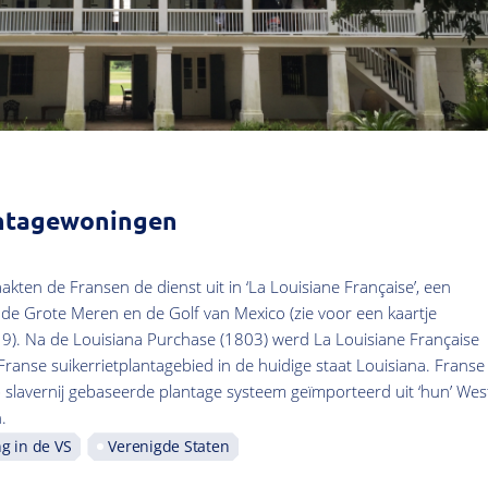
antagewoningen
ten de Fransen de dienst uit in ‘La Louisiane Française’, een
 de Grote Meren en de Golf van Mexico (zie voor een kaartje
). Na de Louisiana Purchase (1803) werd La Louisiane Française
 Franse suikerrietplantagebied in de huidige staat Louisiana. Franse
 slavernij gebaseerde plantage systeem geïmporteerd uit ‘hun’ Wes
.
g in de VS
Verenigde Staten