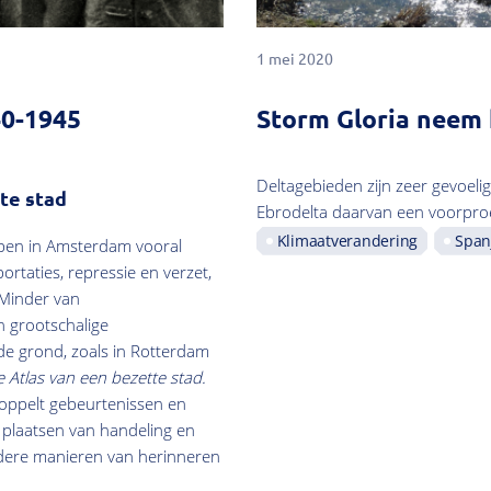
1 mei 2020
0-1945
Storm Gloria neem 
Deltagebieden zijn zeer gevoeli
te stad
Ebrodelta daarvan een voorproefj
Klimaatverandering
Span
ben in Amsterdam vooral
rtaties, repressie en verzet,
 Minder van
 grootschalige
e grond, zoals in Rotterdam
 Atlas van een bezette stad.
oppelt gebeurtenissen en
 plaatsen van handeling en
ndere manieren van herinneren