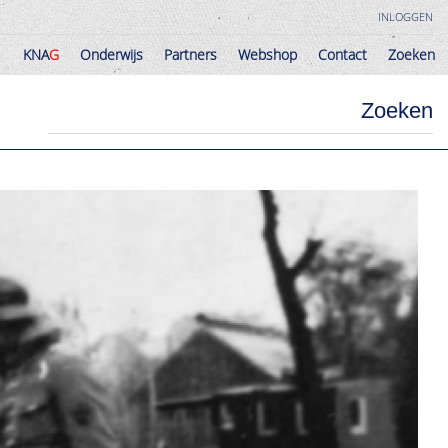
INLOGGEN
KNA
G
Onderwijs
Partners
Webshop
Contact
Zoeken
KNA
G
Onderwijs
Partners
Webshop
Contact
Zoeken
Zoeken