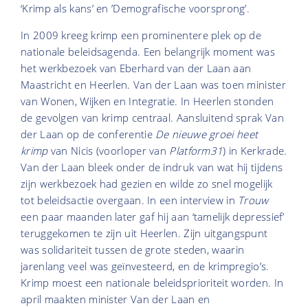
‘Krimp als kans’ en ’Demografische voorsprong’.
In 2009 kreeg krimp een prominentere plek op de
nationale beleidsagenda. Een belangrijk moment was
het werkbezoek van Eberhard van der Laan aan
Maastricht en Heerlen. Van der Laan was toen minister
van Wonen, Wijken en Integratie. In Heerlen stonden
de gevolgen van krimp centraal. Aansluitend sprak Van
der Laan op de
conferentie
De nieuwe groei heet
krimp
van Nicis
(voorloper van
Platform31
) in Kerkrade.
Van der Laan bleek onder de indruk van wat hij tijdens
zijn werkbezoek had gezien en wilde zo snel mogelijk
tot beleidsactie overgaan. In een interview in
Trouw
een paar maanden later gaf hij aan ‘tamelijk depressief’
teruggekomen te zijn uit Heerlen. Zijn uitgangspunt
was solidariteit tussen de grote steden, waarin
jarenlang veel was geïnvesteerd, en de krimpregio’s.
Krimp moest een nationale beleidsprioriteit worden. In
april maakten minister Van der Laan en