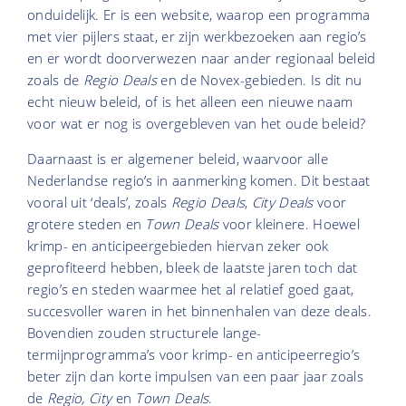
onduidelijk. Er is een website, waarop een programma
met vier pijlers staat, er zijn werkbezoeken aan regio’s
en er wordt doorverwezen naar
ander regionaal beleid
zoals de
Regio Deals
en de Novex-gebieden.
Is dit nu
echt nieuw beleid, of is het alleen een nieuwe naam
voor wat er nog is overgebleven van het oude beleid?
Daarnaast is er algemener beleid, waarvoor alle
Nederlandse regio’s in aanmerking komen. Dit bestaat
vooral uit ‘deals’, zoals
Regio Deals
,
City Deals
voor
grotere steden en
Town Deals
voor kleinere.
Hoewel
krimp- en anticipeergebieden hiervan zeker ook
geprofiteerd hebben, bleek de laatste jaren toch dat
regio’s en steden waarmee het al relatief goed gaat,
succesvoller waren in het binnenhalen van deze deals.
Bovendien zouden structurele lange-
termijnprogramma’s voor krimp- en anticipeerregio’s
beter zijn dan korte impulsen van een paar jaar zoals
de
Regio, City
en
Town Deals
.