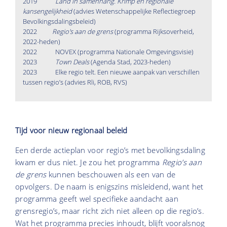
2019
Land in samenhang. Krimp en regionale
kansengelijkheid
(advies Wetenschappelijke Reflectiegroep
Bevolkingsdalingsbeleid)
2022
Regio's aan de grens
(programma Rijksoverheid,
2022-heden)
2022 NOVEX (programma Nationale Omgevingsvisie)
2023
Town Deals
(Agenda Stad, 2023-heden)
2023 Elke regio telt. Een nieuwe aanpak van verschillen
tussen regio’s (advies Rli, ROB, RVS)
Tijd voor nieuw regionaal beleid
Een derde actieplan voor regio’s met bevolkingsdaling
kwam er dus niet. Je zou het
programma
Regio’s aan
de grens
kunnen beschouwen als een van de
opvolgers. De naam is enigszins misleidend, want het
programma geeft wel specifieke aandacht aan
grensregio’s, maar richt zich niet alleen op die regio’s.
Wat het programma precies inhoudt, blijft vooralsnog