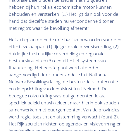
nationale beleid doen de steden het nu goed en
hebben zij hun rol als economische motor kunnen
behouden en versterken. (…) Het ligt dan ook voor de
hand dat diezelfde steden nu verbondenheid tonen
met regio’s waar de bevolking afneemt.’
Het actieplan noemde drie basisvoorwaarden voor een
effectieve aanpak: (1) tijdige lokale bewustwording, (2)
duidelijke bestuurlijke rolverdeling en regionale
bestuurskracht en (3) een effectief systeem van
financiering. Het eerste punt werd al eerder
aangemoedigd door onder andere het Nationaal
Netwerk Bevolkingsdaling, de bestuurdersconferentie
en de oprichting van kennisinstituut Neimed. De
beoogde rolverdeling was dat gemeenten lokaal
specifiek beleid ontwikkelden, maar hierin ook zouden
samenwerken met buurgemeenten. Van de provincies
werd regie, toezicht en afstemming verwacht (punt 2).
Het Rijk zou zich richten op agenda- en visievorming en
kennisdeling en zou verkennen hoe wetten, regels en