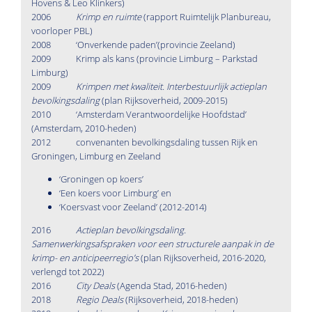
Hovens & Leo Klinkers)
2006
Krimp en ruimte
(rapport Ruimtelijk Planbureau,
voorloper PBL)
2008 ‘Onverkende paden’(provincie Zeeland)
2009 Krimp als kans (provincie Limburg – Parkstad
Limburg)
2009
Krimpen met kwaliteit. Interbestuurlijk actieplan
bevolkingsdaling
(plan Rijksoverheid, 2009-2015)
2010 ‘Amsterdam Verantwoordelijke Hoofdstad’
(Amsterdam, 2010-heden)
2012 convenanten bevolkingsdaling tussen Rijk en
Groningen, Limburg en Zeeland
‘Groningen op koers’
‘Een koers voor Limburg’ en
‘Koersvast voor Zeeland’ (2012-2014)
2016
Actieplan bevolkingsdaling.
Samenwerkingsafspraken voor een structurele aanpak in de
krimp- en anticipeerregio’s
(plan Rijksoverheid, 2016-2020,
verlengd tot 2022)
2016
City Deals
(Agenda Stad, 2016-heden)
2018
Regio Deals
(Rijksoverheid, 2018-heden)