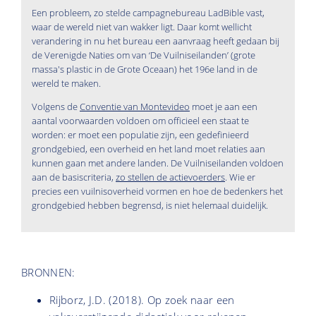
Een probleem, zo stelde campagnebureau LadBible vast,
waar de wereld niet van wakker ligt. Daar komt wellicht
verandering in nu het bureau een aanvraag heeft gedaan bij
de Verenigde Naties om van ‘De Vuilniseilanden’ (grote
massa's plastic in de Grote Oceaan) het 196e land in de
wereld te maken.
Volgens de
Conventie van Montevideo
moet je aan een
aantal voorwaarden voldoen om officieel een staat te
worden: er moet een populatie zijn, een gedefinieerd
grondgebied, een overheid en het land moet relaties aan
kunnen gaan met andere landen. De Vuilniseilanden voldoen
aan de basiscriteria,
zo stellen de actievoerders
. Wie er
precies een vuilnisoverheid vormen en hoe de bedenkers het
grondgebied hebben begrensd, is niet helemaal duidelijk.
BRONNEN:
Rijborz, J.D. (2018). Op zoek naar een