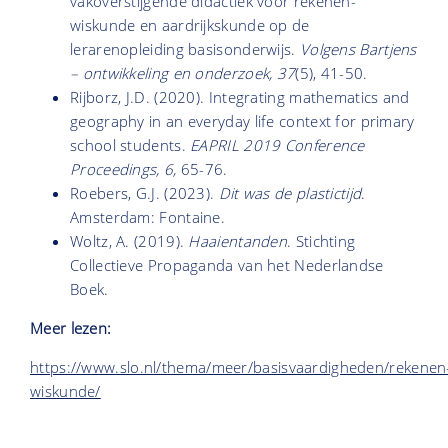
vakoverstijgende didactiek voor rekenen-
wiskunde en aardrijkskunde op de
lerarenopleiding basisonderwijs.
Volgens Bartjens
– ontwikkeling en onderzoek, 37
(5), 41-50.
Rijborz, J.D. (2020). Integrating mathematics and
geography in an everyday life context for primary
school students.
EAPRIL 2019 Conference
Proceedings, 6,
65-76.
Roebers, G.J. (2023).
Dit was de plastictijd
.
Amsterdam: Fontaine.
Woltz, A. (2019).
Haaientanden
. Stichting
Collectieve Propaganda van het Nederlandse
Boek.
Meer lezen:
https://www.slo.nl/thema/meer/basisvaardigheden/rekenen
wiskunde/