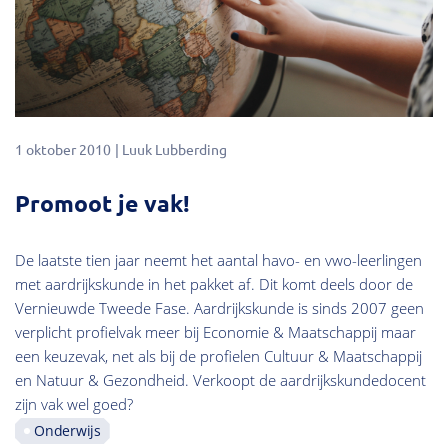
1 oktober 2010
Luuk Lubberding
Promoot je vak!
De laatste tien jaar neemt het aantal havo- en vwo-leerlingen
met aardrijkskunde in het pakket af. Dit komt deels door de
Vernieuwde Tweede Fase. Aardrijkskunde is sinds 2007 geen
verplicht profielvak meer bij Economie & Maatschappij maar
een keuzevak, net als bij de profielen Cultuur & Maatschappij
en Natuur & Gezondheid. Verkoopt de aardrijkskundedocent
zijn vak wel goed?
Onderwijs