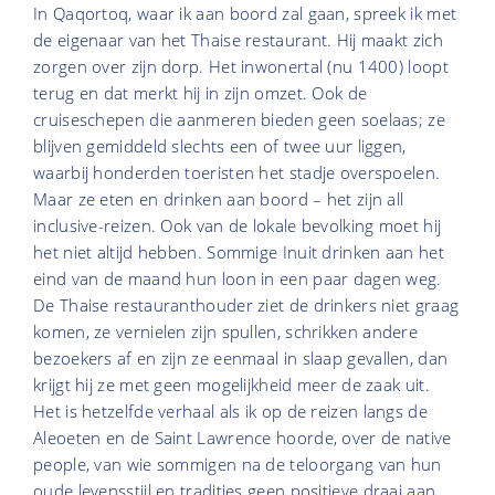
In Qaqortoq, waar ik aan boord zal gaan, spreek ik met
de eigenaar van het Thaise restaurant. Hij maakt zich
zorgen over zijn dorp. Het inwonertal (nu 1400) loopt
terug en dat merkt hij in zijn omzet. Ook de
cruiseschepen die aanmeren bieden geen soelaas; ze
blijven gemiddeld slechts een of twee uur liggen,
waarbij honderden toeristen het stadje overspoelen.
Maar ze eten en drinken aan boord – het zijn all
inclusive-reizen. Ook van de lokale bevolking moet hij
het niet altijd hebben. Sommige Inuit drinken aan het
eind van de maand hun loon in een paar dagen weg.
De Thaise restauranthouder ziet de drinkers niet graag
komen, ze vernielen zijn spullen, schrikken andere
bezoekers af en zijn ze eenmaal in slaap gevallen, dan
krijgt hij ze met geen mogelijkheid meer de zaak uit.
Het is hetzelfde verhaal als ik op de reizen langs de
Aleoeten en de Saint Lawrence hoorde, over de native
people, van wie sommigen na de teloorgang van hun
oude levensstijl en tradities geen positieve draai aan