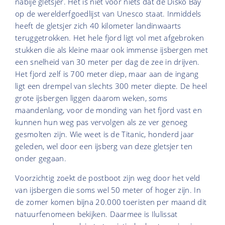
nabije gletsjer. Het is niet voor niets dat de Disko Bay
op de werelderfgoedlijst van Unesco staat. Inmiddels
heeft de gletsjer zich 40 kilometer landinwaarts
teruggetrokken. Het hele fjord ligt vol met afgebroken
stukken die als kleine maar ook immense ijsbergen met
een snelheid van 30 meter per dag de zee in drijven.
Het fjord zelf is 700 meter diep, maar aan de ingang
ligt een drempel van slechts 300 meter diepte. De heel
grote ijsbergen liggen daarom weken, soms
maandenlang, voor de monding van het fjord vast en
kunnen hun weg pas vervolgen als ze ver genoeg
gesmolten zijn. Wie weet is de Titanic, honderd jaar
geleden, wel door een ijsberg van deze gletsjer ten
onder gegaan.
Voorzichtig zoekt de postboot zijn weg door het veld
van ijsbergen die soms wel 50 meter of hoger zijn. In
de zomer komen bijna 20.000 toeristen per maand dit
natuurfenomeen bekijken. Daarmee is Ilulissat