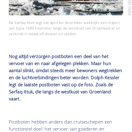
De Sarfaq Ittuk legt van april tot december wekelijks een traject
van bijna 1600 kilometer langs de westkust van Groenland af en
verbindt in totaal elf dorpen en steden.
Nog altijd verzorgen postboten een deel van het
vervoer van en naar afgelegen plekken. Maar hun
aantal slinkt, omdat steeds meer bewoners wegtrekken
en de luchtverbindingen beter worden. Dolph Kessler
legt de laatste postboten vast op de foto. Zoals de
Sarfaq Ittuk, die langs de westkust van Groenland
vaart.
Postboten hebben anders dan cruiseschepen een
functioneel doel: het vervoer van goederen en