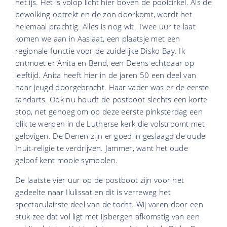
het ijs. Het is volop licht hier boven de poolcirkel. Als de
bewolking optrekt en de zon doorkomt, wordt het
helemaal prachtig. Alles is nog wit. Twee uur te laat
komen we aan in Aasiaat, een plaatsje met een
regionale functie voor de zuidelijke Disko Bay. Ik
ontmoet er Anita en Bend, een Deens echtpaar op
leeftijd. Anita heeft hier in de jaren 50 een deel van
haar jeugd doorgebracht. Haar vader was er de eerste
tandarts. Ook nu houdt de postboot slechts een korte
stop, net genoeg om op deze eerste pinksterdag een
blik te werpen in de Lutherse kerk die volstroomt met
gelovigen. De Denen zijn er goed in geslaagd de oude
Inuit-religie te verdrijven. Jammer, want het oude
geloof kent mooie symbolen.
De laatste vier uur op de postboot zijn voor het
gedeelte naar Ilulissat en dit is verreweg het
spectaculairste deel van de tocht. Wij varen door een
stuk zee dat vol ligt met ijsbergen afkomstig van een