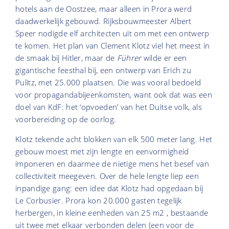
hotels aan de Oostzee, maar alleen in Prora werd
daadwerkelijk gebouwd. Rijksbouwmeester Albert
Speer nodigde elf architecten uit om met een ontwerp
te komen. Het plan van Clement Klotz viel het meest in
de smaak bij Hitler, maar de
Führer
wilde er een
gigantische feesthal bij, een ontwerp van Erich zu
Pulitz, met 25.000 plaatsen. Die was vooral bedoeld
voor propagandabijeenkomsten, want ook dat was een
doel van KdF: het ‘opvoeden’ van het Duitse volk, als
voorbereiding op de oorlog.
Klotz tekende acht blokken van elk 500 meter lang. Het
gebouw moest met zijn lengte en eenvormigheid
imponeren en daarmee de nietige mens het besef van
collectiviteit meegeven. Over de hele lengte liep een
inpandige gang: een idee dat Klotz had opgedaan bij
Le Corbusier. Prora kon 20.000 gasten tegelijk
herbergen, in kleine eenheden van 25 m2 , bestaande
uit twee met elkaar verbonden delen (een voor de