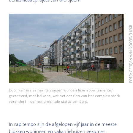
FOTO: GERTJAN VAN NOORD/FLIC
Door kamers samen te voegen worden luxe appartementen
gecreëerd, met balkons, wat het aanzien van het complex sterk
verandert – de monumentale status ten spijt.
In rap tempo zijn de afgelopen vijf jaar in de meeste
blokken woningen en vakantiehuizen gekomen.