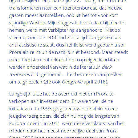
ogen bekijken. De plaatselijke VVV had grote moeite te
transformeren naar een toeristenbureau dat nieuwe
gasten moest aantrekken, ook uit het tot voor kort
vijandige Westen. Mijn suggestie Prora daarbij mee te
nemen, werd met verbijstering aangehoord. Niet zo
vreemd, want de DDR had zich altijd voorgesteld als
antifascistische staat, dus het liefst werd gedaan alsof
Prora als relict uit de nazitijd niet bestond. Maar steeds
meer toeristen ontdekten Prora op eigen kracht en
werden onderdeel van wat in de literatuur
dark
tourism
wordt genoemd – het bezoeken van plekken
om te griezelen (zie ook
Geografie
april 2018
).
Lange tijd lukte het de overheid niet om Prora te
verkopen aan investeerders. Er waren wel kleine
initiatieven. In 1993 ging ineen van de blokken een
jeugdherberg open, die zich nu nog ‘de langste van
Europa’ noemt. In 2011 werd deze verplaatst van het
midden naar het meest noordelijke deel van Prora.
Sinds 2000 is er een documentatiecentrum over de