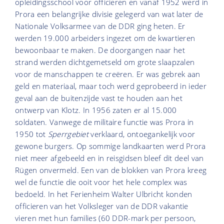
opleidingsschool voor officieren en vanaf 1952 werd in
Prora een belangrijke divisie gelegerd van wat later de
Nationale Volksarmee van de DDR ging heten. Er
werden 19.000 arbeiders ingezet om de kwartieren
bewoonbaar te maken. De doorgangen naar het
strand werden dichtgemetseld om grote slaapzalen
voor de manschappen te creëren. Er was gebrek aan
geld en materiaal, maar toch werd geprobeerd in ieder
geval aan de buitenzijde vast te houden aan het
ontwerp van Klotz. In 1956 zaten er al 15.000
soldaten. Vanwege de militaire functie was Prora in
1950 tot
Sperrgebiet
verklaard, ontoegankelijk voor
gewone burgers. Op sommige landkaarten werd Prora
niet meer afgebeeld en in reisgidsen bleef dit deel van
Rügen onvermeld. Een van de blokken van Prora kreeg
wel de functie die ooit voor het hele complex was
bedoeld. In het Ferienheim Walter Ulbricht konden
officieren van het Volksleger van de DDR vakantie
vieren met hun families (60 DDR-mark per persoon,