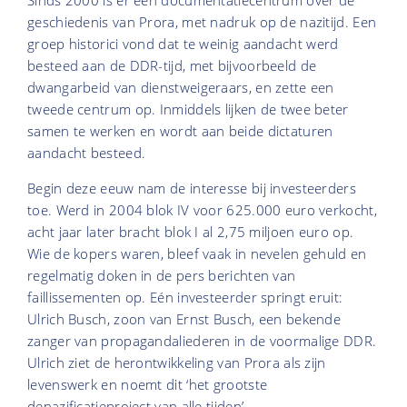
geschiedenis van Prora, met nadruk op de nazitijd. Een
groep historici vond dat te weinig aandacht werd
besteed aan de DDR-tijd, met bijvoorbeeld de
dwangarbeid van dienstweigeraars, en zette een
tweede centrum op. Inmiddels lijken de twee beter
samen te werken en wordt aan beide dictaturen
aandacht besteed.
Begin deze eeuw nam de interesse bij investeerders
toe. Werd in 2004 blok IV voor 625.000 euro verkocht,
acht jaar later bracht blok I al 2,75 miljoen euro op.
Wie de kopers waren, bleef vaak in nevelen gehuld en
regelmatig doken in de pers berichten van
faillissementen op. Eén investeerder springt eruit:
Ulrich Busch, zoon van Ernst Busch, een bekende
zanger van propagandaliederen in de voormalige DDR.
Ulrich ziet de herontwikkeling van Prora als zijn
levenswerk en noemt dit ‘het grootste
denazificatieproject van alle tijden’.