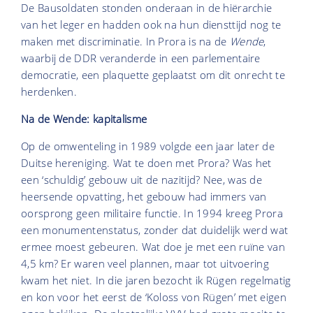
De Bausoldaten stonden onderaan in de hiërarchie
van het leger en hadden ook na hun diensttijd nog te
maken met discriminatie. In Prora is na de
Wende
,
waarbij de DDR veranderde in een parlementaire
democratie, een plaquette geplaatst om dit onrecht te
herdenken.
Na de Wende: kapitalisme
Op de omwenteling in 1989 volgde een jaar later de
Duitse hereniging. Wat te doen met Prora? Was het
een ‘schuldig’ gebouw uit de nazitijd? Nee, was de
heersende opvatting, het gebouw had immers van
oorsprong geen militaire functie. In 1994 kreeg Prora
een monumentenstatus, zonder dat duidelijk werd wat
ermee moest gebeuren. Wat doe je met een ruïne van
4,5 km? Er waren veel plannen, maar tot uitvoering
kwam het niet. In die jaren bezocht ik Rügen regelmatig
en kon voor het eerst de ‘Koloss von Rügen’ met eigen