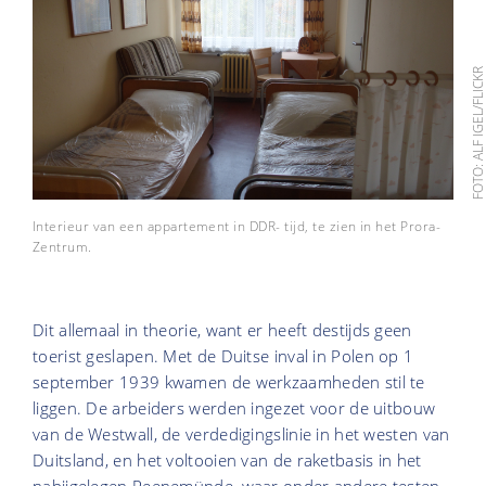
FOTO: ALF IGEL/FLIC
Interieur van een appartement in DDR- tijd, te zien in het Prora-
Zentrum.
Dit allemaal in theorie, want er heeft destijds geen
toerist geslapen. Met de Duitse inval in Polen op 1
september 1939 kwamen de werkzaamheden stil te
liggen. De arbeiders werden ingezet voor de uitbouw
van de Westwall, de verdedigingslinie in het westen van
Duitsland, en het voltooien van de raketbasis in het
nabijgelegen Peenemünde, waar onder andere testen