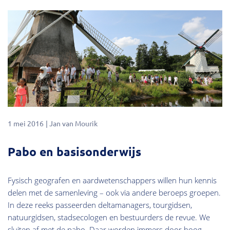
Kennis
1 mei 2016
Jan van Mourik
Pabo en basisonderwijs
Fysisch geografen en aardwetenschappers willen hun kennis
delen met de samenleving – ook via andere beroeps groepen.
In deze reeks passeerden deltamanagers, tourgidsen,
natuurgidsen, stadsecologen en bestuurders de revue. We
sluiten af met de pabo. Daar worden immers door hoog