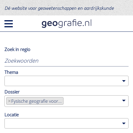
Dé website voor geowetenschappen en aardrijkskunde
Zoek in regio
Er
worden
alleen
resultaten
Thema
uit
deze
regio
getoond.
Dossier
Klik
hier
×
Fysische geografie voor...
om
te
Categorie
resetten.
Locatie
Nieuws
Opinie