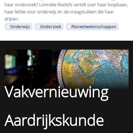
haar onderzoek? Lonneke Roelofs vertelt over haar loopbaan,
haar liefde voor onderwijs én de vraagstukken die haar
drijven.
Onderwijs
Onderzoek
Planeetwetenschappen
Vakvernieuwing
Aardrijkskunde