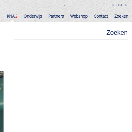
INLOGGEN
KNA
G
Onderwijs
Partners
Webshop
Contact
Zoeken
KNA
G
Onderwijs
Partners
Webshop
Contact
Zoeken
Zoeken