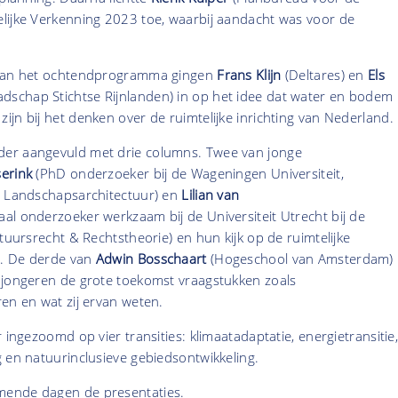
lijke Verkenning 2023 toe, waarbij aandacht was voor de
 van het ochtendprogramma gingen
Frans Klijn
(Deltares) en
Els
schap Stichtse Rijnlanden)
in op het idee dat water en bodem
jn bij het denken over de ruimtelijke inrichting van Nederland.
er aangevuld met drie columns. Twee van jonge
serink
(PhD onderzoeker bij de Wageningen Universiteit,
g Landschapsarchitectuur) en
Lilian van
al onderzoeker werkzaam bij de Universiteit Utrecht bij de
stuursrecht & Rechtstheorie) en hun kijk op de ruimtelijke
. De derde van
Adwin Bosschaart
(Hogeschool van Amsterdam)
 jongeren de grote toekomst vraagstukken zoals
en en wat zij ervan weten.
 ingezoomd op vier transities: klimaatadaptatie, energietransitie
g en natuurinclusieve gebiedsontwikkeling.
ende dagen de presentaties.