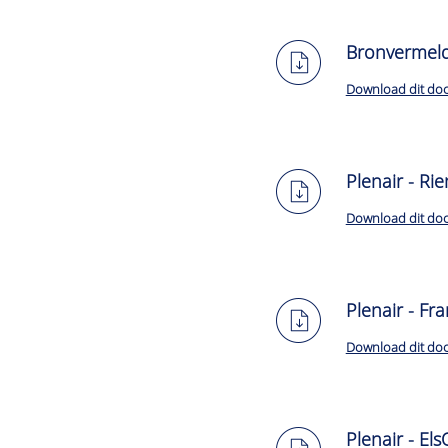
Bronvermeldi
Download dit do
Plenair - Ri
Download dit do
Plenair - Fr
Download dit do
Plenair - E