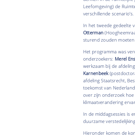
Leefomgeving) de Ruimte
verschillende scenario’s.
In het tweede gedeelte
Otterman
(Hoogheemraad
sturend zouden moeten zi
Het programma was verd
onderzoekers:
Merel En
werkzaam bij de afdelin
Karnenbeek
(postdoctora
afdeling Staatsrecht, Be
toekomst van Nederland
over zijn onderzoek hoe
klimaatverandering ervar
In de middagsessies is er
duurzame verstedelijkin
Hieronder komen de kom