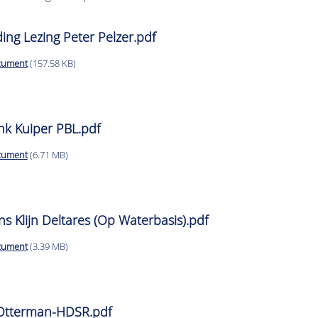
ng Lezing Peter Pelzer.pdf
cument
(157.58 KB)
enk Kuiper PBL.pdf
cument
(6.71 MB)
ans Klijn Deltares (Op Waterbasis).pdf
cument
(3.39 MB)
lsOtterman-HDSR.pdf