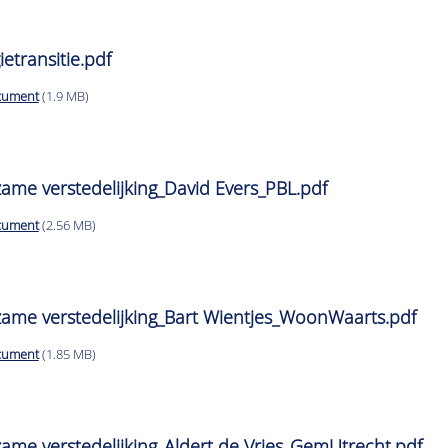
ietransitie.pdf
cument
(1.9 MB)
ame verstedelijking_David Evers_PBL.pdf
cument
(2.56 MB)
zame verstedelijking_Bart Wientjes_WoonWaarts.pdf
cument
(1.85 MB)
ame verstedelijking_Aldert de Vries_GemUtrecht.pdf