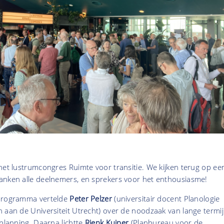
het lustrumcongres Ruimte voor transitie. We kijken terug op ee
anken alle deelnemers, en sprekers voor het enthousiasme!
dprogramma vertelde
Peter Pelzer
(universitair docent Planologie
 aan de Universiteit Utrecht) over de noodzaak van lange termi
 planning. Daarna lichtte
Rienk Kuiper
(Planbureau voor de