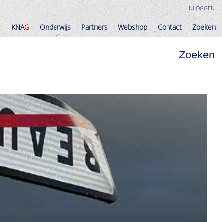
INLOGGEN
KNA
G
Onderwijs
Partners
Webshop
Contact
Zoeken
KNA
G
Onderwijs
Partners
Webshop
Contact
Zoeken
Zoeken