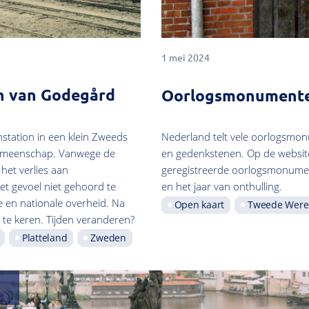
1 mei 2024
on van Godegård
Oorlogsmonumenten
nstation in een klein Zweeds
Nederland telt vele oorlogsmo
gemeenschap. Vanwege de
en gedenkstenen. Op de website 
 het verlies aan
geregistreerde oorlogsmonument
et gevoel niet gehoord te
en het jaar van onthulling.
 en nationale overheid. Na
Open kaart
Tweede Were
tij te keren. Tijden veranderen?
Platteland
Zweden