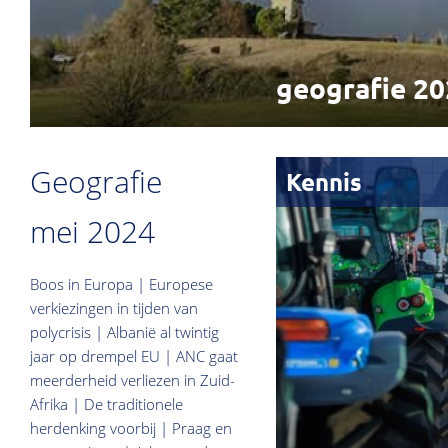
geografie 20
Geografie
Kennis
mei 2024
Boos in Europa | Europese
verkiezingen in tijden van
polycrisis | Albanië al twintig
jaar op drempel EU | ANC gaat
meerderheid verliezen in Zuid-
Afrika | De traditionele
herdenking voorbij | Praag en