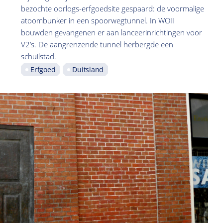
bezochte oorlogs-erfgoedsite gespaard: de voormalige
atoombunker in een spoorwegtunnel. In WOII
bouwden gevangenen er aan lanceerinrichtingen voor
V2’s. De aangrenzende tunnel herbergde een
schuilstad.
Erfgoed
Duitsland