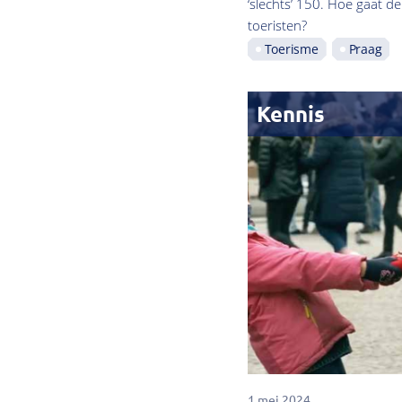
‘slechts’ 150. Hoe gaat 
toeristen?
Toerisme
Praag
Kennis
1 mei 2024