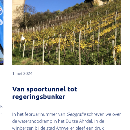
1 mei 2024
Van spoortunnel tot
regeringsbunker
is
e
In het februarinummer van
Geografie
schreven we over
de watersnoodramp in het Duitse Ahrdal. In de
wijnbergen bij de stad Ahrweiler bleef een druk