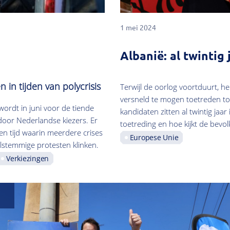
1 mei 2024
Albanië: al twintig
 in tijden van polycrisis
Terwijl de oorlog voortduurt, 
versneld te mogen toetreden to
ordt in juni voor de tiende
kandidaten zitten al twintig jaa
door Nederlandse kiezers. Er
toetreding en hoe kijkt de bevo
een tijd waarin meerdere crises
Europese Unie
elstemmige protesten klinken.
Verkiezingen