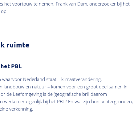
sities het voortouw te nemen. Frank van Dam, onderzoeker bij het
r op
k ruimte
 het PBL
 waarvoor Nederland staat – klimaatverandering,
sen landbouw en natuur – komen voor een groot deel samen in
oor de Leefomgeving is de ‘geografische bril’ daarom
n werken er eigenlijk bij het PBL? En wat zijn hun achtergronden,
eine verkenning.