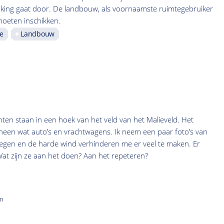
ijking gaat door. De landbouw, als voornaamste ruimtegebruiker
 moeten inschikken.
ie
Landbouw
en staan in een hoek van het veld van het Malieveld. Het
omheen wat auto’s en vrachtwagens. Ik neem een paar foto’s van
egen en de harde wind verhinderen me er veel te maken. Er
 Wat zijn ze aan het doen? Aan het repeteren?
m