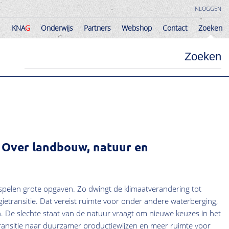
INLOGGEN
KNA
G
Onderwijs
Partners
Webshop
Contact
Zoeken
KNA
G
Onderwijs
Partners
Webshop
Contact
Zoeken
Zoeken
: Over landbouw, natuur en
spelen grote opgaven. Zo dwingt de klimaatverandering tot
gietransitie. Dat vereist ruimte voor onder andere waterberging,
De slechte staat van de natuur vraagt om nieuwe keuzes in het
transitie naar duurzamer productiewijzen en meer ruimte voor