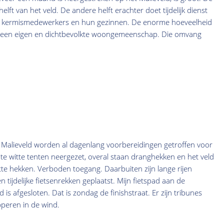
lft van het veld. De andere helft erachter doet tijdelijk dienst
de kermismedewerkers en hun gezinnen. De enorme hoeveelheid
t een eigen en dichtbevolkte woongemeenschap. Die omvang
t Malieveld worden al dagenlang voorbereidingen getroffen voor
grote witte tenten neergezet, overal staan dranghekken en het veld
e hekken. Verboden toegang. Daarbuiten zijn lange rijen
en tijdelijke fietsenrekken geplaatst. Mijn fietspad aan de
is afgesloten. Dat is zondag de finishstraat. Er zijn tribunes
peren in de wind.