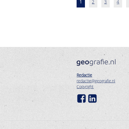
Pagina
1
Pagina
2
Pagina
3
Pagin
4
Paginatie
Redactie
redactie@geografie.nl
Copyright