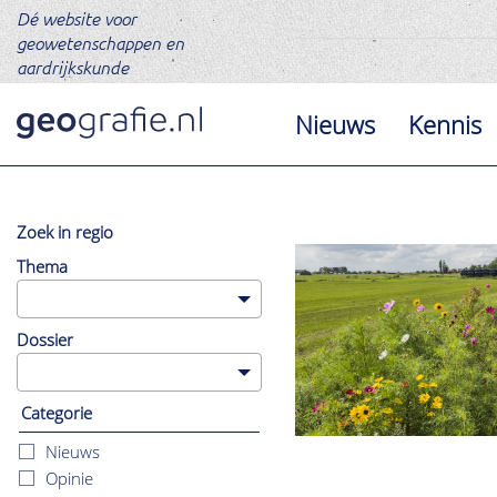
Dé website voor
geowetenschappen en
aardrijkskunde
Nieuws
Kennis
Zoek in regio
Er
Thema
worden
alleen
resultaten
uit
Dossier
deze
regio
getoond.
Klik
Categorie
hier
om
Nieuws
te
resetten.
Opinie