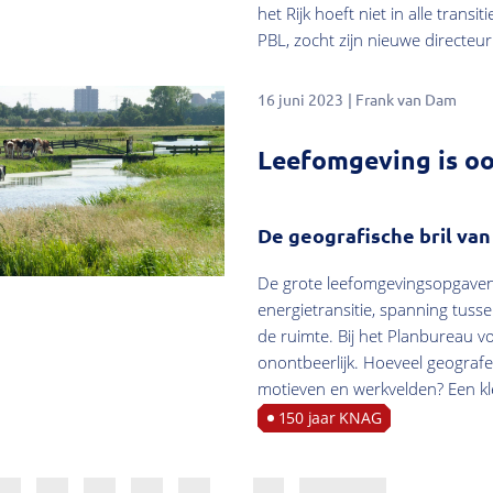
het Rijk hoeft niet in alle tran
PBL, zocht zijn nieuwe directeu
16 juni 2023
Frank van Dam
Leefomgeving is oo
De geografische bril van
De grote leefomgevingsopgaven
energietransitie, spanning tus
de ruimte. Bij het Planbureau v
onontbeerlijk. Hoeveel geografe
motieven en werkvelden? Een kl
150 jaar KNAG