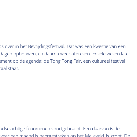
s over in het Bevrijdingsfestival. Dat was een kwestie van een
 dagen opbouwen, en daarna weer afbreken. Enkele weken later
ment op de agenda: de Tong Tong Fair, een cultureel festival
aal staat.
adselachtige fenomenen voortgebracht. Een daarvan is de
veer een maand is neergestreken op het Malieveld, is groot. De