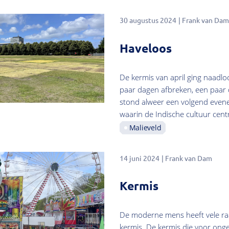
30 augustus 2024
Frank van Dam
Haveloos
De kermis van april ging naadloo
paar dagen afbreken, een paar
stond alweer een volgend evene
waarin de Indische cultuur centr
Malieveld
14 juni 2024
Frank van Dam
Kermis
De moderne mens heeft vele ra
kermis. De kermis die voor onge