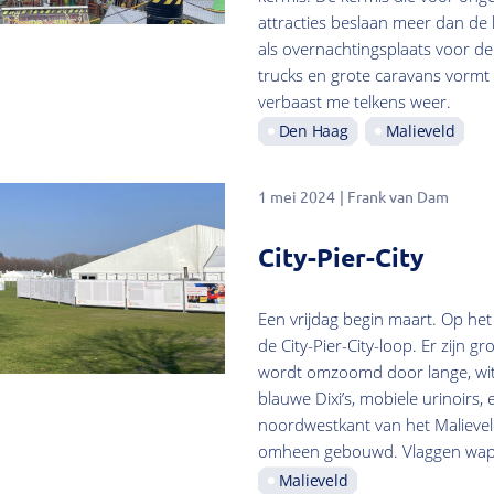
attracties beslaan meer dan de he
als overnachtingsplaats voor 
trucks en grote caravans vorm
verbaast me telkens weer.
Den Haag
Malieveld
1 mei 2024
Frank van Dam
City-Pier-City
Een vrijdag begin maart. Op he
de City-Pier-City-loop. Er zijn 
wordt omzoomd door lange, witt
blauwe Dixi’s, mobiele urinoirs, 
noordwestkant van het Malieveld 
omheen gebouwd. Vlaggen wap
Malieveld