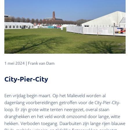
1 mei 2024
Frank van Dam
City-Pier-City
Een vrijdag begin maart. Op het Malieveld worden al
dagenlang voorbereidingen getroffen voor de City-Pier-City-
loop. Er zijn grote witte tenten neergezet, overal staan
dranghekken en het veld wordt omzoomd door lange, witte
hekken. Verboden toegang. Daarbuiten zijn lange rijen blauwe