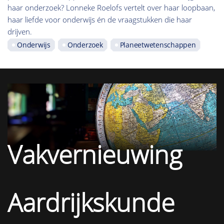
haar onderzoek? Lonneke Roelofs vertelt over haar loopbaan,
haar liefde voor onderwijs én de vraagstukken die haar
drijven.
Onderwijs
Onderzoek
Planeetwetenschappen
Vakvernieuwing
Aardrijkskunde