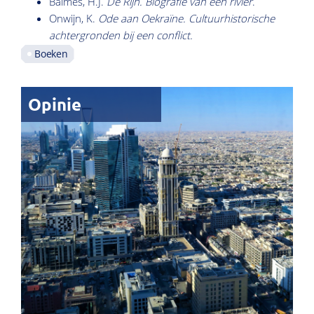
Balmes, H.J.
De Rijn. Biografie van een rivier
.
Onwijn, K.
Ode aan Oekraïne. Cultuurhistorische
achtergronden bij een conflict.
Boeken
Opinie