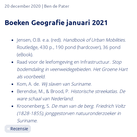
20 december 2020
Ben de Pater
Boeken Geografie januari 2021
Jensen, O.B. e.a. (red).
Handbook of Urban Mobilities
.
Routledge, 430 p., 190 pond (hardcover), 36 pond
(eBook).
Raad voor de leefomgeving en Infrastructuur.
Stop
bodemdaling in veenweidegebieden. Het Groene Hart
als voorbeeld
.
Kom, A. de.
Wij slaven van Suriname.
Berendse, M., & Brood, P.
Historische streekatlas. De
ware schaal van Nederland.
Kroonenberg, S.
De man van de berg. Friedrich Voltz
(1828-1855), jonggestorven natuuronderzoeker in
Suriname
.
Recensie