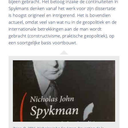
bijeen gebracht. Het betoog inzake de continuïteiten in
Spykmans denken vanaf het werk voor zijn dissertatie
is hoogst origineel en intrigerend. Het is bovendien
actueel, omdat veel van wat nu in de geopolitiek en de
internationale betrekkingen aan de man wordt
gebracht (constructivisme, praktische geopolitiek), op
een soortgelijke basis voortbouwt.