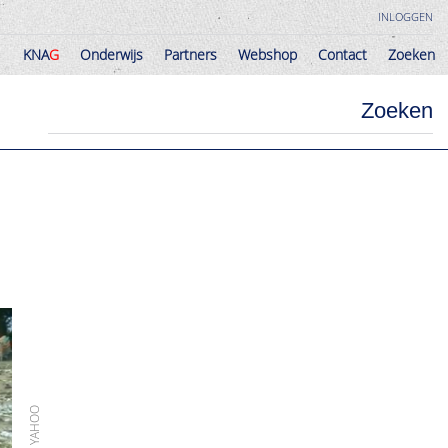
INLOGGEN
KNA
G
Onderwijs
Partners
Webshop
Contact
Zoeken
KNA
G
Onderwijs
Partners
Webshop
Contact
Zoeken
Zoeken