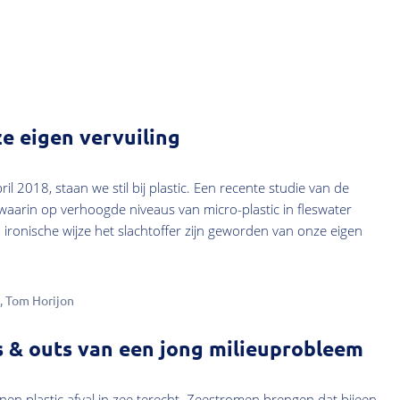
e eigen vervuiling
il 2018, staan we stil bij plastic. Een recente studie van de
aarin op verhoogde niveaus van micro-plastic in fleswater
ronische wijze het slachtoffer zijn geworden van onze eigen
Tom Horijon
ns & outs van een jong milieuprobleem
nen plastic afval in zee terecht. Zeestromen brengen dat bijeen