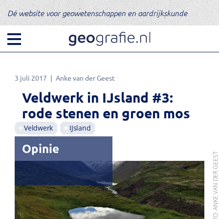
Dé website voor geowetenschappen en aardrijkskunde
3 juli 2017
Anke van der Geest
Veldwerk in IJsland #3:
rode stenen en groen mos
Veldwerk
IJsland
Opinie
FOTO: ANKE VAN DER GEE