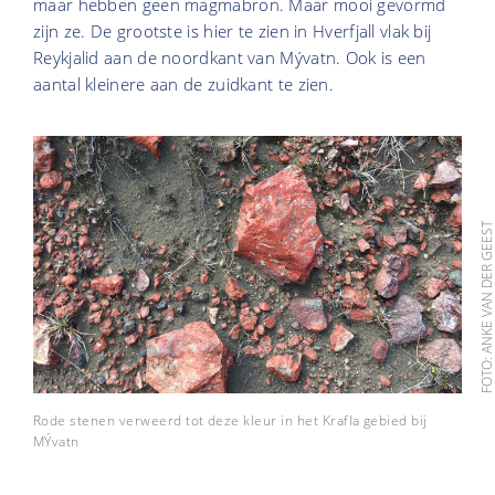
maar hebben geen magmabron. Maar mooi gevormd
zijn ze. De grootste is hier te zien in Hverfjall vlak bij
Reykjalid aan de noordkant van Mývatn. Ook is een
aantal kleinere aan de zuidkant te zien.
FOTO: ANKE VAN DER GEE
Rode stenen verweerd tot deze kleur in het Krafla gebied bij
MÝvatn