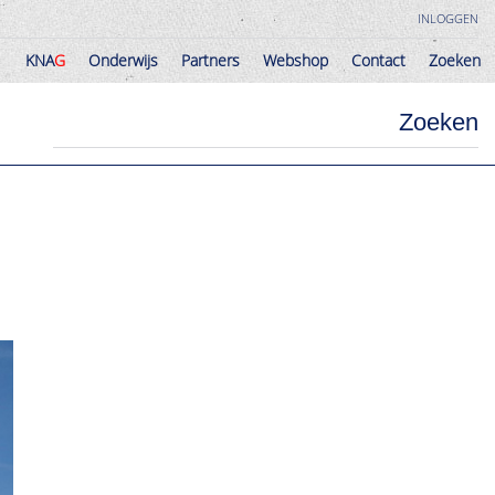
INLOGGEN
KNA
G
Onderwijs
Partners
Webshop
Contact
Zoeken
KNA
G
Onderwijs
Partners
Webshop
Contact
Zoeken
Zoeken