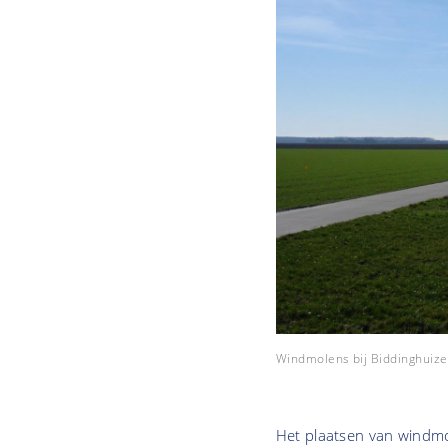
Windmolens bij Biddinghuize
Het plaatsen van windmo