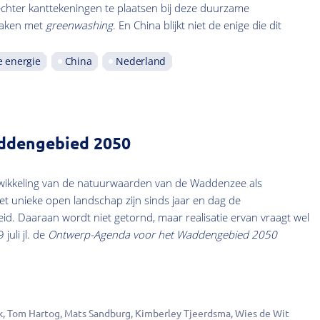
n echter kanttekeningen te plaatsen bij deze duurzame
 maken met
greenwashing
. En China blijkt niet de enige die dit
 energie
China
Nederland
ddengebied 2050
ikkeling van de natuurwaarden van de Waddenzee als
t unieke open landschap zijn sinds jaar en dag de
eid. Daaraan wordt niet getornd, maar realisatie ervan vraagt wel
uli jl. de
Ontwerp-Agenda voor het Waddengebied 2050
k
Tom Hartog
Mats Sandburg
Kimberley Tjeerdsma
Wies de Wit