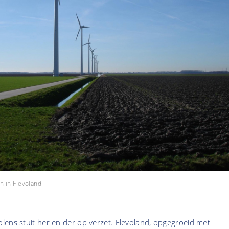
n in Flevoland
lens stuit her en der op verzet. Flevoland, opgegroeid met