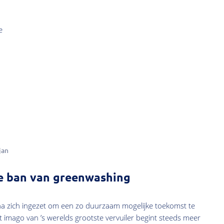
e
jan
e ban van greenwashing
ina zich ingezet om een zo duurzaam mogelijke toekomst te
Het imago van ’s werelds grootste vervuiler begint steeds meer