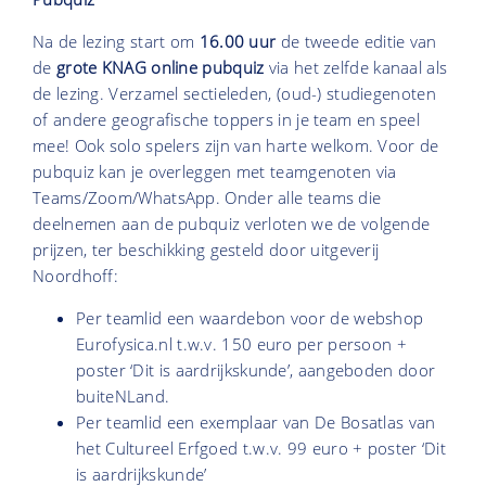
Na de lezing start om
16.00 uur
de tweede editie van
de
grote KNAG online pubquiz
via het zelfde kanaal als
de lezing. Verzamel sectieleden, (oud-) studiegenoten
of andere geografische toppers in je team en speel
mee! Ook solo spelers zijn van harte welkom. Voor de
pubquiz kan je overleggen met teamgenoten via
Teams/Zoom/WhatsApp. Onder alle teams die
deelnemen aan de pubquiz verloten we de volgende
prijzen, ter beschikking gesteld door uitgeverij
Noordhoff:
Per teamlid een waardebon voor de webshop
Eurofysica.nl t.w.v. 150 euro per persoon +
poster ‘Dit is aardrijkskunde’, aangeboden door
buiteNLand.
Per teamlid een exemplaar van De Bosatlas van
het Cultureel Erfgoed t.w.v. 99 euro + poster ‘Dit
is aardrijkskunde’