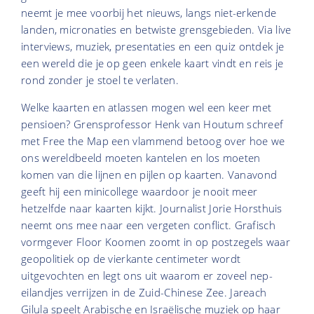
neemt je mee voorbij het nieuws, langs niet-erkende
landen, micronaties en betwiste grensgebieden. Via live
interviews, muziek, presentaties en een quiz ontdek je
een wereld die je op geen enkele kaart vindt en reis je
rond zonder je stoel te verlaten.
Welke kaarten en atlassen mogen wel een keer met
pensioen? Grensprofessor Henk van Houtum schreef
met Free the Map een vlammend betoog over hoe we
ons wereldbeeld moeten kantelen en los moeten
komen van die lijnen en pijlen op kaarten. Vanavond
geeft hij een minicollege waardoor je nooit meer
hetzelfde naar kaarten kijkt. Journalist Jorie Horsthuis
neemt ons mee naar een vergeten conflict. Grafisch
vormgever Floor Koomen zoomt in op postzegels waar
geopolitiek op de vierkante centimeter wordt
uitgevochten en legt ons uit waarom er zoveel nep-
eilandjes verrijzen in de Zuid-Chinese Zee. Jareach
Gilula speelt Arabische en Israëlische muziek op haar