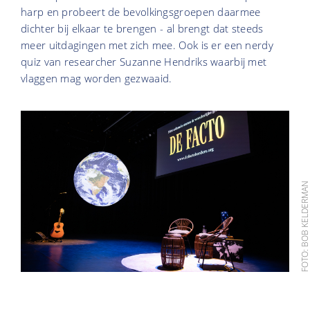
harp en probeert de bevolkingsgroepen daarmee
dichter bij elkaar te brengen - al brengt dat steeds
meer uitdagingen met zich mee. Ook is er een nerdy
quiz van researcher Suzanne Hendriks waarbij met
vlaggen mag worden gezwaaid.
FOTO: BOB KELDERM