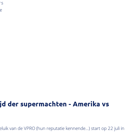
rs
e
ijd der supermachten - Amerika vs
eluik van de VPRO (hun reputatie kennende…) start op 22 juli in