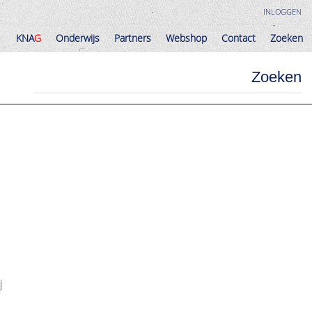
INLOGGEN
KNA
G
Onderwijs
Partners
Webshop
Contact
Zoeken
KNA
G
Onderwijs
Partners
Webshop
Contact
Zoeken
Zoeken
j