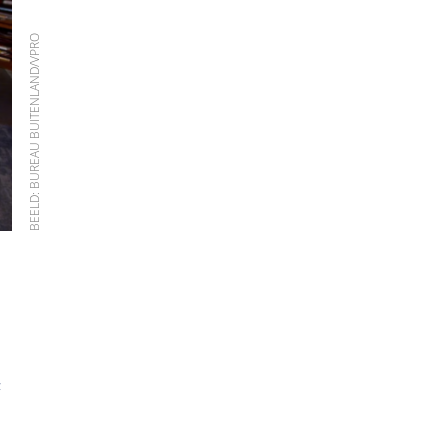
BEELD: BUREAU BUITENLAND/VPRO
;