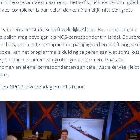
n in
Sahara
van west naar oost. Het gaf kijkers een enorm goed
 veel complexer is dan velen denken (namelijk: niet één grote
 vuur en vlam staat, schuift wekelijks Abdou Bouzerda aan, die
abiballah mag opvolgen als NOS-correspondent in Israël. Bouzer
in huis, valt niet te betrappen op partijdigheid en heeft originele
t doel van het programma is duiding te geven aan wat soms los
 zijn, maar die samen een groter geheel vormen. Daarvoor
onomen en allerlei correspondenten aan tafel, wat elke week leidt
sies.
 op NPO 2, elke zondag om 21.20 uur.