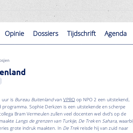
Opinie
Dossiers
Tijdschrift
Agenda
osjen
tenland
 uur is
Bureau Buitenland
van
VPRO
op NPO 2 een uitstekend,
d programma. Sophie Derkzen is een uitstekende en scherpe
 collega Bram Vermeulen zullen veel docenten wel dvd’s op de
 maakte
Langs de grenzen van Turkije
,
De Trek
en
Sahara
, waarbi
series grote indruk maakten. In
De Trek
reisde hij van zuid naar