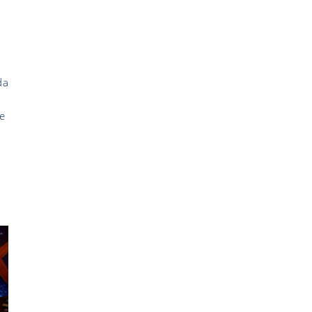
da
se