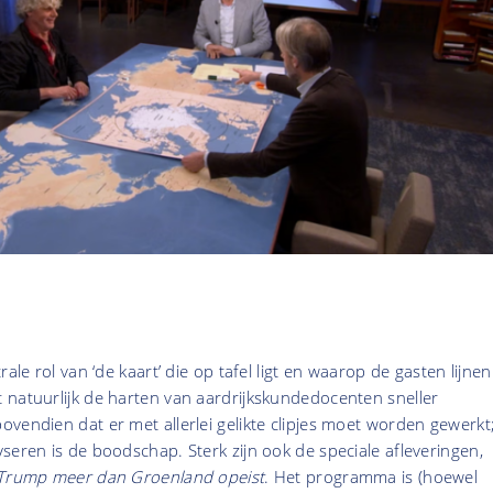
rale rol van ‘de kaart’ die op tafel ligt en waarop de gasten lijnen
 natuurlijk de harten van aardrijkskundedocenten sneller
vendien dat er met allerlei gelikte clipjes moet worden gewerkt
seren is de boodschap. Sterk zijn ook de speciale afleveringen,
 Trump meer dan Groenland opeist
. Het programma is (hoewel