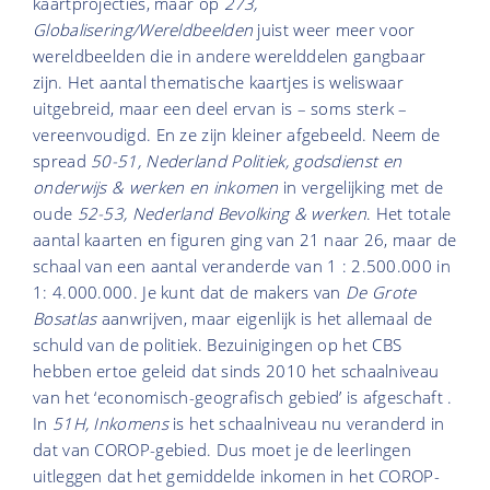
kaartprojecties, maar op
273,
Globalisering/Wereldbeelden
juist weer meer voor
wereldbeelden die in andere werelddelen gangbaar
zijn. Het aantal thematische kaartjes is weliswaar
uitgebreid, maar een deel ervan is – soms sterk –
vereenvoudigd. En ze zijn kleiner afgebeeld. Neem de
spread
50-51, Nederland Politiek, godsdienst en
onderwijs & werken en inkomen
in vergelijking met de
oude
52-53, Nederland Bevolking & werken
. Het totale
aantal kaarten en figuren ging van 21 naar 26, maar de
schaal van een aantal veranderde van 1 : 2.500.000 in
1: 4.000.000. Je kunt dat de makers van
De Grote
Bosatlas
aanwrijven, maar eigenlijk is het allemaal de
schuld van de politiek. Bezuinigingen op het CBS
hebben ertoe geleid dat sinds 2010 het schaalniveau
van het ‘economisch-geografisch gebied’ is afgeschaft .
In
51H, Inkomens
is het schaalniveau nu veranderd in
dat van COROP-gebied. Dus moet je de leerlingen
uitleggen dat het gemiddelde inkomen in het COROP-