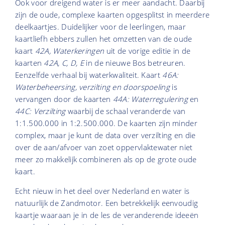
Ook voor dreigend water is er meer aandacht. Daarbij
zijn de oude, complexe kaarten opgesplitst in meerdere
deelkaartjes. Duidelijker voor de leerlingen, maar
kaartliefh ebbers zullen het omzetten van de oude
kaart
42A, Waterkeringen
uit de vorige editie in de
kaarten
42A, C, D, E
in de nieuwe Bos betreuren.
Eenzelfde verhaal bij waterkwaliteit. Kaart
46A:
Waterbeheersing, verzilting en doorspoeling
is
vervangen door de kaarten
44A: Waterregulering
en
44C: Verzilting
waarbij de schaal veranderde van
1:1.500.000 in 1:2.500.000. De kaarten zijn minder
complex, maar je kunt de data over verzilting en die
over de aan/afvoer van zoet oppervlaktewater niet
meer zo makkelijk combineren als op de grote oude
kaart.
Echt nieuw in het deel over Nederland en water is
natuurlijk de Zandmotor. Een betrekkelijk eenvoudig
kaartje waaraan je in de les de veranderende ideeën