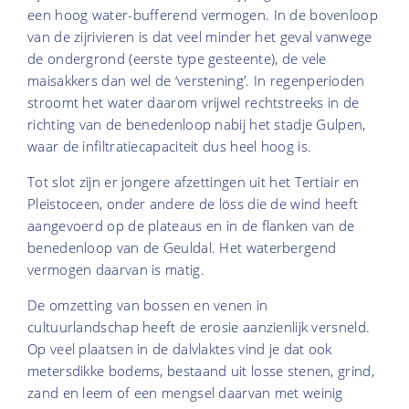
een hoog water-bufferend vermogen. In de bovenloop
van de zijrivieren is dat veel minder het geval vanwege
de ondergrond (eerste type gesteente), de vele
maisakkers dan wel de ‘verstening’. In regenperioden
stroomt het water daarom vrijwel rechtstreeks in de
richting van de benedenloop nabij het stadje Gulpen,
waar de infiltratiecapaciteit dus heel hoog is.
Tot slot zijn er jongere afzettingen uit het Tertiair en
Pleistoceen, onder andere de löss die de wind heeft
aangevoerd op de plateaus en in de flanken van de
benedenloop van de Geuldal. Het waterbergend
vermogen daarvan is matig.
De omzetting van bossen en venen in
cultuurlandschap heeft de erosie aanzienlijk versneld.
Op veel plaatsen in de dalvlaktes vind je dat ook
metersdikke bodems, bestaand uit losse stenen, grind,
zand en leem of een mengsel daarvan met weinig