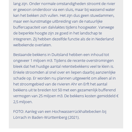
lang zijn. Onder normale omstandigheden stroomt de rivier
er gewoon onderdoor via een sluis, maar bij wassend water
kan het bekken zich vullen. Het zijn dus geen stuwdammen,
maar een kunstmatige uitbreiding van de natuurlijke
buffercapaciteit van dalvlaktes tijdens hoogwater. Vanwege
de beperkte hoogte zijn ze goed in het landschap te
integreren. Zij hebben dezelfde functie als de in Nederland
welbekende overlaten.
Bestaande bekkens in Duitsland hebben een inhoud tot
ongeveer 1 miljoen m3. Tijdens de recente overstromingen
bleek dat het huidige aantal retentiebekkens veel te klein is.
Enkele stroomden al snel over en liepen daarbij aanzienlijke
schade op. Er worden nu plannen uitgewerkt om alleen al in
het stroomgebied van de rivieren Ahr en Erft het aantal
bekkens uit te breiden tot 50 met een gezamenlijk bufferend
vermogen van 25 miljoen m3. De bekkens kosten gemiddeld €
2,5 miljoen.
FOTO: Aanleg van een Hochwasserrückhaltebecken bij
Lörrach in Baden-Württemberg (2021).