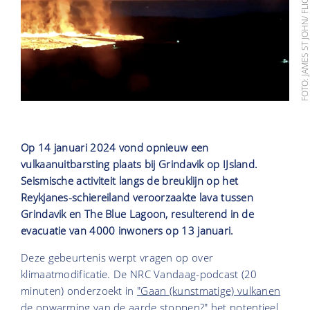
FOTO: JAMES ST JOHN/ FLIC
Op 14 januari 2024 vond opnieuw een
vulkaanuitbarsting plaats bij Grindavik op IJsland.
Seismische activiteit langs de breuklijn op het
Reykjanes-schiereiland veroorzaakte lava tussen
Grindavik en The Blue Lagoon, resulterend in de
evacuatie van 4000 inwoners op 13 januari.
Deze gebeurtenis werpt vragen op over
klimaatmodificatie. De NRC Vandaag-podcast (20
minuten) onderzoekt in
"Gaan (kunstmatige) vulkanen
de opwarming van de aarde stoppen?"
het potentieel