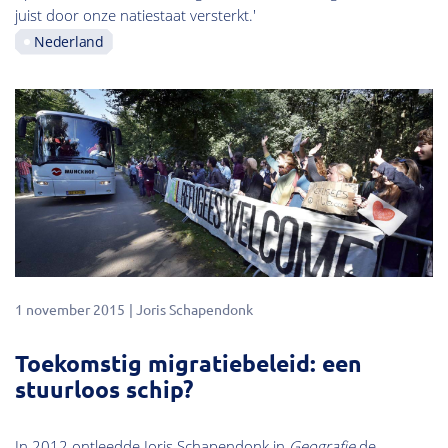
juist door onze natiestaat versterkt.'
Nederland
1 november 2015
Joris Schapendonk
Toekomstig migratiebeleid: een
stuurloos schip?
In 2012 ontleedde Joris Schapendonk in
Geografie
de