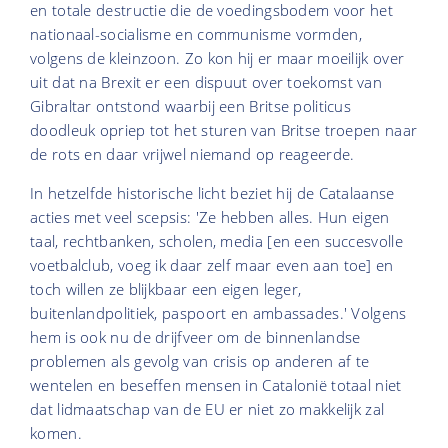
en totale destructie die de voedingsbodem voor het
nationaal-socialisme en communisme vormden,
volgens de kleinzoon. Zo kon hij er maar moeilijk over
uit dat na Brexit er een dispuut over toekomst van
Gibraltar ontstond waarbij een Britse politicus
doodleuk opriep tot het sturen van Britse troepen naar
de rots en daar vrijwel niemand op reageerde.
In hetzelfde historische licht beziet hij de Catalaanse
acties met veel scepsis: 'Ze hebben alles. Hun eigen
taal, rechtbanken, scholen, media [en een succesvolle
voetbalclub, voeg ik daar zelf maar even aan toe] en
toch willen ze blijkbaar een eigen leger,
buitenlandpolitiek, paspoort en ambassades.' Volgens
hem is ook nu de drijfveer om de binnenlandse
problemen als gevolg van crisis op anderen af te
wentelen en beseffen mensen in Catalonië totaal niet
dat lidmaatschap van de EU er niet zo makkelijk zal
komen.