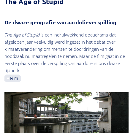
The Age of Stupid
De dwaze geografie van aardolieverspilling
The Age of Stupid
is een indrukwekkend docudrama dat
afgelopen jaar veelvuldig werd ingezet in het debat over
klimaatverandering om mensen te doordringen van de
noodzaak nu maatregelen te nemen. Maar de film gaat in de
eerste plaats over de verspilling van aardolie in ons dwaze
tijdperk.
Film