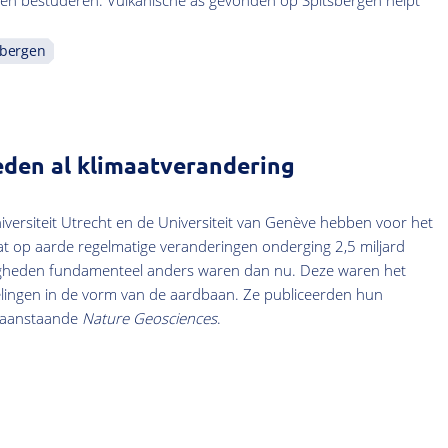
den bestuderen. Vulkanische as gevonden op Spitsbergen helpt
sbergen
leden al klimaatverandering
ersiteit Utrecht en de Universiteit van Genève hebben voor het
at op aarde regelmatige veranderingen onderging 2,5 miljard
igheden fundamenteel anders waren dan nu. Deze waren het
lingen in de vorm van de aardbaan. Ze publiceerden hun
oraanstaande
Nature Geosciences
.