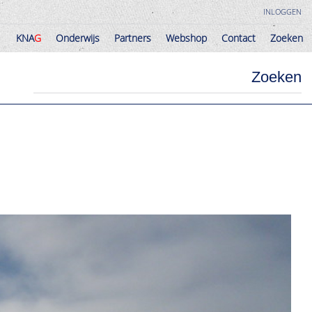
INLOGGEN
KNA
G
Onderwijs
Partners
Webshop
Contact
Zoeken
KNA
G
Onderwijs
Partners
Webshop
Contact
Zoeken
Zoeken