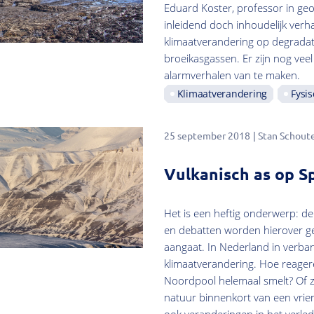
Eduard Koster, professor in geo
inleidend doch inhoudelijk verh
klimaatverandering op degradat
broeikasgassen. Er zijn nog vee
alarmverhalen van te maken.
Klimaatverandering
Fysis
25 september 2018
Stan Schout
Vulkanisch as op S
Het is een heftig onderwerp: de
en debatten worden hierover gev
aangaat. In Nederland in verban
klimaatverandering. Hoe reage
Noordpool helemaal smelt? Of 
natuur binnenkort van een vri