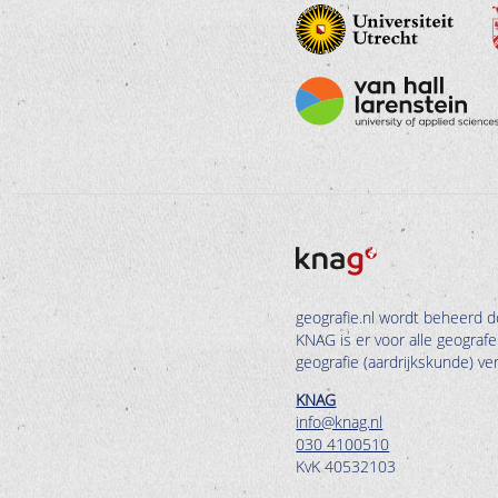
geografie.nl wordt beheerd d
KNAG is er voor alle geograf
geografie (aardrijkskunde) v
KNAG
info@knag.nl
030 4100510
KvK 40532103