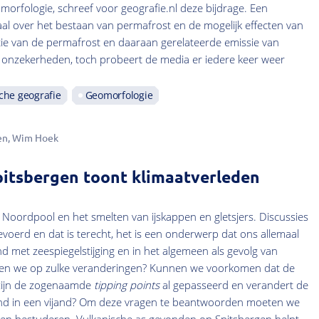
morfologie, schreef voor geografie.nl deze bijdrage. Een
aal over het bestaan van permafrost en de mogelijk effecten van
ie van de permafrost en daaraan gerelateerde emissie van
l onzekerheden, toch probeert de media er iedere keer weer
che geografie
Geomorfologie
en
Wim Hoek
pitsbergen toont klimaatverleden
 Noordpool en het smelten van ijskappen en gletsjers. Discussies
oerd en dat is terecht, het is een onderwerp dat ons allemaal
d met zeespiegelstijging en in het algemeen als gevolg van
ren we op zulke veranderingen? Kunnen we voorkomen dat de
zijn de zogenaamde
tipping points
al gepasseerd en verandert de
end in een vijand? Om deze vragen te beantwoorden moeten we