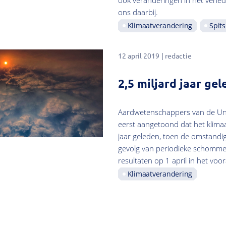
ook veranderingen in het verle
ons daarbij.
Klimaatverandering
Spit
12 april 2019
redactie
2,5 miljard jaar ge
Aardwetenschappers van de Univ
eerst aangetoond dat het klima
jaar geleden, toen de omstand
gevolg van periodieke schomme
resultaten op 1 april in het vo
Klimaatverandering