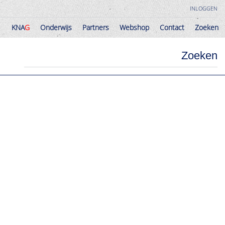
INLOGGEN
KNA
G
Onderwijs
Partners
Webshop
Contact
Zoeken
KNA
G
Onderwijs
Partners
Webshop
Contact
Zoeken
Zoeken