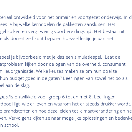
riaal ontwikkeld voor het primair en voortgezet onderwijs. In d
es je bij welke kerndoelen de pakketten aansluiten. Het
 gebruiken en vergt weinig voorbereidingstijd. Het bestaat uit
 als docent zelf kunt bepalen hoeveel lestijd je aan het
speel je bijvoorbeeld met je klas een simulatiespel. Laat de
maatprobleem kijken door de ogen van de overheid, consument,
milieuorganisatie. Welke keuzes maken ze om hun doel te
hun budget goed in de gaten? Leerlingen van zowel het po als
el aan de slag.
dpool
is ontwikkeld voor groep 6 tot en met 8. Leerlingen
pool ligt, wie er leven en waarom het er steeds drukker wordt.
le brandstoffen en hoe deze leiden tot klimaatverandering en he
en. Vervolgens kijken ze naar mogelijke oplossingen en bedenk
en school.