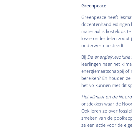
Greenpeace
Greenpeace heeft lesmate
docentenhandleidingen le
materiaal is kosteloos te
losse onderdelen zodat je
onderwerp besteedt.
Bij
De energie(r)evolutie
leerlingen naar het kli
energiemaatschappij of 
bereiken? En houden ze 
het vo kunnen met dit sp
Het klimaat en de Noor
ontdekken waar de Noord
Ook leren ze over fossie
smelten van de poolkapp
ze een actie voor de eig