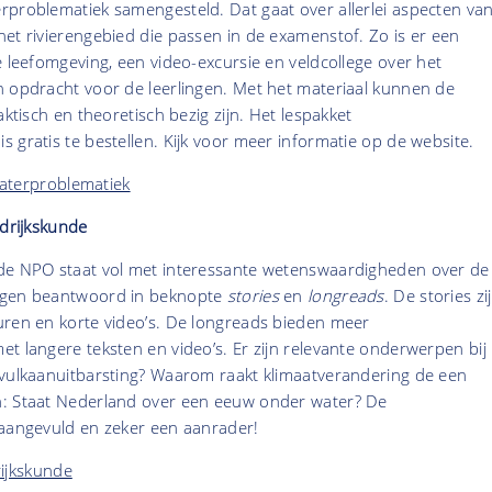
rproblematiek samengesteld. Dat gaat over allerlei aspecten va
et rivierengebied die passen in de examenstof. Zo is er een
e leefomgeving, een video-excursie en veldcollege over het
n opdracht voor de leerlingen. Met het materiaal kunnen de
aktisch en theoretisch bezig zijn. Het lespakket
 gratis te bestellen. Kijk voor meer informatie op de website.
aterproblematiek
rdrijkskunde
de NPO staat vol met interessante wetenswaardigheden over de
agen beantwoord in beknopte
stories
en
longreads
. De stories zi
uren en korte video’s. De longreads bieden meer
t langere teksten en video’s. Er zijn relevante onderwerpen bij
 vulkaanuitbarsting? Waarom raakt klimaatverandering de een
n: Staat Nederland over een eeuw onder water? De
 aangevuld en zeker een aanrader!
ijkskunde