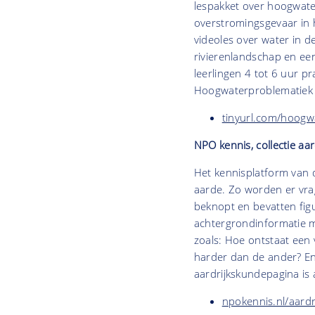
lespakket over hoogwate
overstromingsgevaar in h
videoles over water in d
rivierenlandschap en ee
leerlingen 4 tot 6 uur pr
Hoogwaterproblematiek is
tinyurl.com/hoogw
NPO kennis, collectie aa
Het kennisplatform van 
aarde. Zo worden er vr
beknopt en bevatten fig
achtergrondinformatie me
zoals: Hoe ontstaat een
harder dan de ander? E
aardrijkskundepagina is
npokennis.nl/aardr