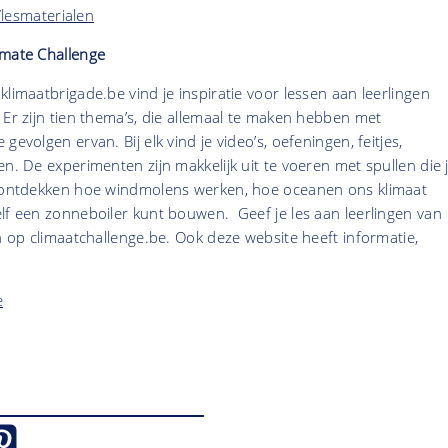
lesmaterialen
imate Challenge
klimaatbrigade.be vind je inspiratie voor lessen aan leerlingen
 Er zijn tien thema’s, die allemaal te maken hebben met
gevolgen ervan. Bij elk vind je video’s, oefeningen, feitjes,
en. De experimenten zijn makkelijk uit te voeren met spullen die 
n ontdekken hoe windmolens werken, hoe oceanen ons klimaat
lf een zonneboiler kunt bouwen. Geef je les aan leerlingen van
an op climaatchallenge.be. Ook deze website heeft informatie,
e