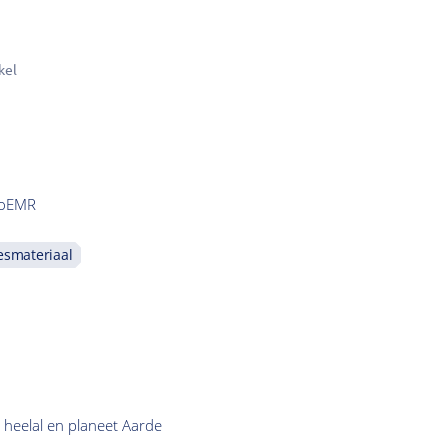
kel
ioEMR
esmateriaal
t heelal en planeet Aarde