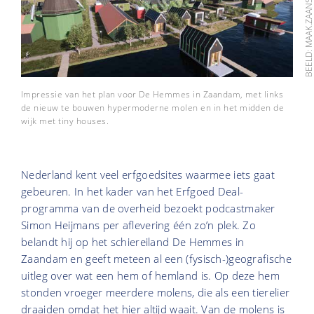
BEELD: MAAK.ZAANST
Impressie van het plan voor De Hemmes in Zaandam, met links
de nieuw te bouwen hypermoderne molen en in het midden de
wijk met tiny houses.
Nederland kent veel erfgoedsites waarmee iets gaat
gebeuren. In het kader van het Erfgoed Deal-
programma van de overheid bezoekt podcastmaker
Simon Heijmans per aflevering één zo’n plek. Zo
belandt hij op het schiereiland De Hemmes in
Zaandam en geeft meteen al een (fysisch-)geografische
uitleg over wat een hem of hemland is. Op deze hem
stonden vroeger meerdere molens, die als een tierelier
draaiden omdat het hier altijd waait. Van de molens is