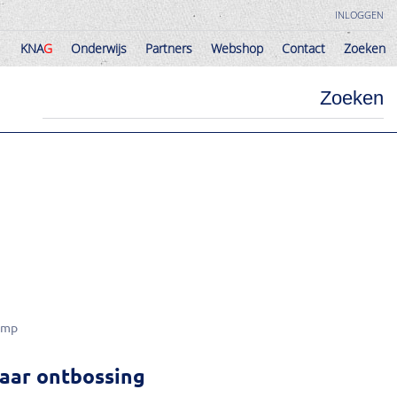
INLOGGEN
KNA
G
Onderwijs
Partners
Webshop
Contact
Zoeken
KNA
G
Onderwijs
Partners
Webshop
Contact
Zoeken
Zoeken
imp
aar ontbossing