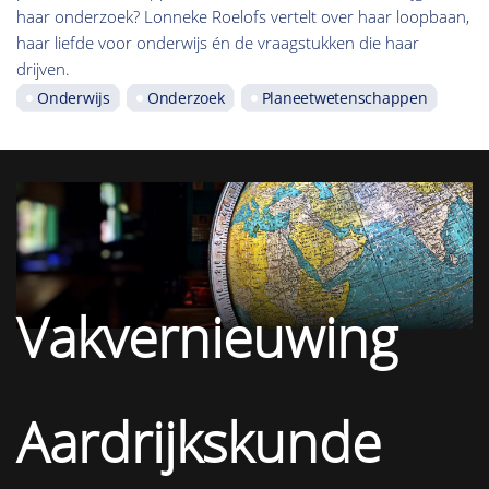
haar onderzoek? Lonneke Roelofs vertelt over haar loopbaan,
haar liefde voor onderwijs én de vraagstukken die haar
drijven.
Onderwijs
Onderzoek
Planeetwetenschappen
Vakvernieuwing
Aardrijkskunde