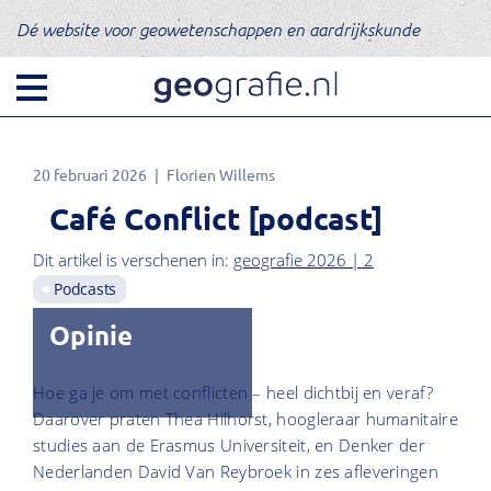
Dé website voor geowetenschappen en aardrijkskunde
20 februari 2026
Florien Willems
Café Conflict [podcast]
Dit artikel is verschenen in:
geografie 2026 | 2
Podcasts
Opinie
Hoe ga je om met conflicten – heel dichtbij en veraf?
Daarover praten Thea Hilhorst, hoogleraar humanitaire
studies aan de Erasmus Universiteit, en Denker der
Nederlanden David Van Reybroek in zes afleveringen