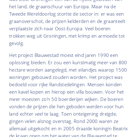
het land, de graanschuur van Europa. Maar na de
Tweede Wereldoorlog stortte de sector in: er was een
graanoverschot, de prijzen kelderden en de graanteelt
verplaatste zich naar Oost-Europa. Veel boeren
trokken weg uit Groningen, met krimp en armoede tot
gevolg.
Het project Blauwestad moest eind jaren 1990 een
oplossing bieden. Er zou een kunstmatig meer van 800
hectare worden aangelegd, met eilandjes waarop 1500
woningen gebouwd zouden worden. Het project was
bedoeld voor rijke Randstedelingen. Mensen konden
een kavel kopen en hierop een villa bouwen. Voor het
meer moesten zo’n 50 boerderijen wijken. De boeren
vonden de prijzen die hen geboden werden voor hun
land echter veel te laag. Toen onteigening dreigde,
gingen velen alsnog overstag. Rond 2000 waren ze
allemaal uitgekocht en in 2005 draaide koningin Beatrix
de kraan open om het water van de Blauwestad te