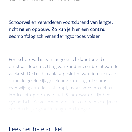
Schoorwallen veranderen voortdurend van lengte,
richting en opbouw. Zo kun je hier een continu
geomorfologisch veranderingsproces volgen.
Een schoorwal is een lange smalle landtong die
ontstaat door afzetting van zand in een bocht van de
zeekust. De bocht raakt afgesloten van de open zee
door de geleidelijk groeiende zandrug, die soms
evenwijdig aan de kust loopt, maar soms ook bijna
loodrecht op de kust staat. Schoorwallen zijn heel
dynamisch. Ze vertonen soms in slechts enkele jaren
een duidelijke groei in lengte en hoogte.
Lees het hele artikel