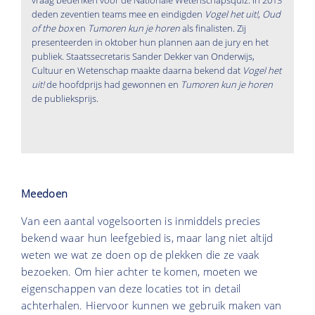
vraag bedenken voor de Nationale Wetenschapsquiz. In 2013
deden zeventien teams mee en eindigden
Vogel het uit!
,
Oud
of the box
en
Tumoren kun je horen
als finalisten. Zij
presenteerden in oktober hun plannen aan de jury en het
publiek. Staatssecretaris Sander Dekker van Onderwijs,
Cultuur en Wetenschap maakte daarna bekend dat
Vogel het
uit!
de hoofdprijs had gewonnen en
Tumoren kun je horen
de publieksprijs.
Meedoen
Van een aantal vogelsoorten is inmiddels precies
bekend waar hun leefgebied is, maar lang niet altijd
weten we wat ze doen op de plekken die ze vaak
bezoeken. Om hier achter te komen, moeten we
eigenschappen van deze locaties tot in detail
achterhalen. Hiervoor kunnen we gebruik maken van