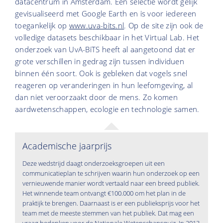
datacentrum in Amsterdam. Een selectie wordt gelijk
gevisualiseerd met Google Earth en is voor iedereen
toegankelijk op
www.uva-bits.nl
. Op de site zijn ook de
volledige datasets beschikbaar in het Virtual Lab. Het
onderzoek van UvA-BiTS heeft al aangetoond dat er
grote verschillen in gedrag zijn tussen individuen
binnen één soort. Ook is gebleken dat vogels snel
reageren op veranderingen in hun leefomgeving, al
dan niet veroorzaakt door de mens. Zo komen
aardwetenschappen, ecologie en technologie samen.
Academische jaarprijs
Deze wedstrijd daagt onderzoeksgroepen uit een
communicatieplan te schrijven waarin hun onderzoek op een
vernieuwende manier wordt vertaald naar een breed publiek.
Het winnende team ontvangt €100.000 om het plan in de
praktijk te brengen. Daarnaast is er een publieksprijs voor het
team met de meeste stemmen van het publiek. Dat mag een