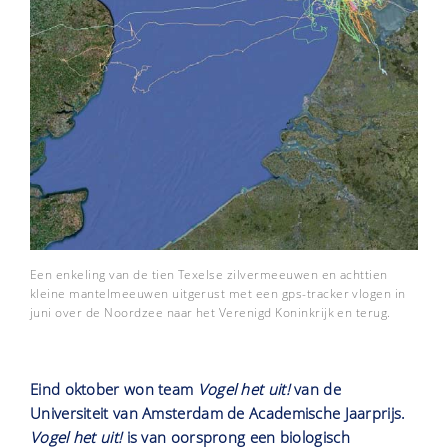
Een enkeling van de tien Texelse zilvermeeuwen en achttien
kleine mantelmeeuwen uitgerust met een gps-tracker vlogen in
juni over de Noordzee naar het Verenigd Koninkrijk en terug.
Eind oktober won team
Vogel het uit!
van de
Universiteit van Amsterdam de Academische Jaarprijs.
Vogel het uit!
is van oorsprong een biologisch