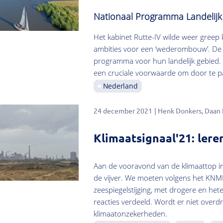
Nationaal Programma Landelij
Het kabinet Rutte-IV wilde weer greep k
ambities voor een ‘wederombouw’. De p
programma voor hun landelijk gebied.
een cruciale voorwaarde om door te p
Nederland
24 december 2021
Henk Donkers
Daan
Klimaatsignaal'21: le
Aan de vooravond van de klimaattop 
de vijver. We moeten volgens het KNM
zeespiegelstijging, met drogere en he
reacties verdeeld. Wordt er niet overdre
klimaatonzekerheden.