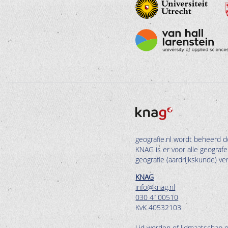
geografie.nl wordt beheerd d
KNAG is er voor alle geograf
geografie (aardrijkskunde) v
KNAG
info@knag.nl
030 4100510
KvK 40532103
Lid worden of lidmaatschap 