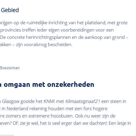
k Gebied
rijgen op de ruimtelijke inrichting van het platteland, met grote
rovincies treffen ieder eigen voorbereidingen voor een
 De concrete herinrichtingsplannen en de aankoop van grond –
akken – zijn vooralsnog bescheiden.
 Boezeman
ren omgaan met onzekerheden
in Glasgow gooide het KNMI met
Klimaatsignaal’21
een steen in
I in Nederland rekening houden met een fors hogere
tere zomers en extremere hoosbuien. Ook nu weer zijn de
ven? Of: zie je wel, het is veel erger dan we dachten! Een lesje in