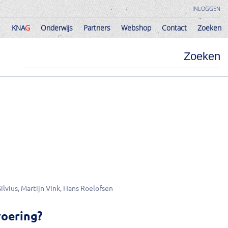
INLOGGEN
KNA
G
Onderwijs
Partners
Webshop
Contact
Zoeken
KNA
G
Onderwijs
Partners
Webshop
Contact
Zoeken
Zoeken
ilvius
Martijn Vink
Hans Roelofsen
voering?