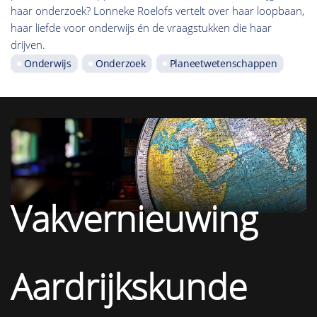
haar onderzoek? Lonneke Roelofs vertelt over haar loopbaan,
haar liefde voor onderwijs én de vraagstukken die haar
drijven.
Onderwijs
Onderzoek
Planeetwetenschappen
Vakvernieuwing
Aardrijkskunde