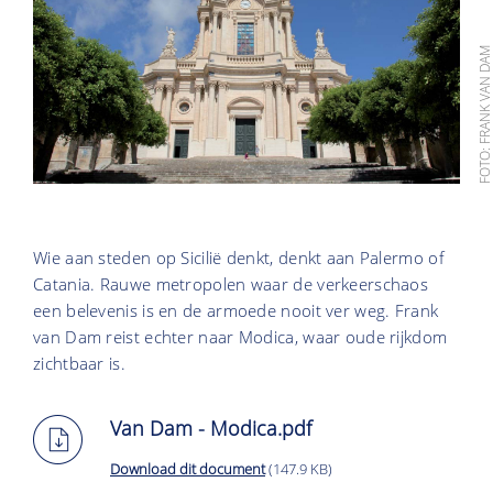
FOTO: FRANK VAN D
Wie aan steden op Sicilië denkt, denkt aan Palermo of
Catania. Rauwe metropolen waar de verkeerschaos
een belevenis is en de armoede nooit ver weg. Frank
van Dam reist echter naar Modica, waar oude rijkdom
zichtbaar is.
Van Dam - Modica.pdf
Download dit document
(147.9 KB)