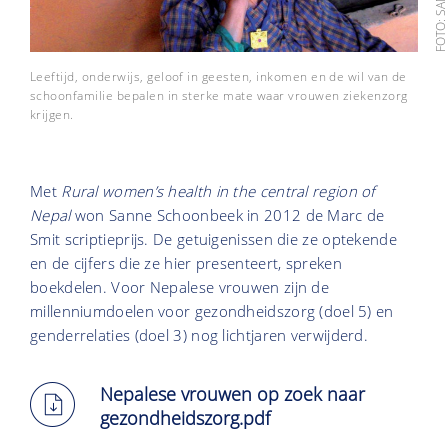
Leeftijd, onderwijs, geloof in geesten, inkomen en de wil van de
schoonfamilie bepalen in sterke mate waar vrouwen ziekenzorg
krijgen.
Met
Rural women’s health in the central region of
Nepal
won Sanne Schoonbeek in 2012 de Marc de
Smit scriptieprijs. De getuigenissen die ze optekende
en de cijfers die ze hier presenteert, spreken
boekdelen. Voor Nepalese vrouwen zijn de
millenniumdoelen voor gezondheidszorg (doel 5) en
genderrelaties (doel 3) nog lichtjaren verwijderd.
Nepalese vrouwen op zoek naar
gezondheidszorg.pdf