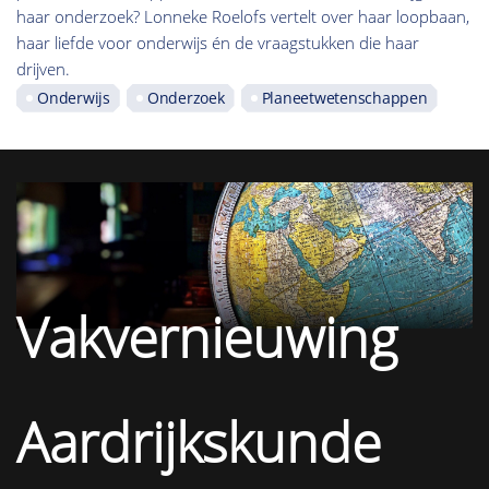
haar onderzoek? Lonneke Roelofs vertelt over haar loopbaan,
haar liefde voor onderwijs én de vraagstukken die haar
drijven.
Onderwijs
Onderzoek
Planeetwetenschappen
Vakvernieuwing
Aardrijkskunde