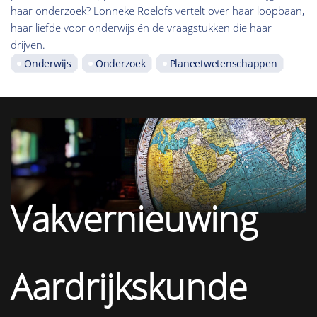
haar onderzoek? Lonneke Roelofs vertelt over haar loopbaan,
haar liefde voor onderwijs én de vraagstukken die haar
drijven.
Onderwijs
Onderzoek
Planeetwetenschappen
Vakvernieuwing
Aardrijkskunde