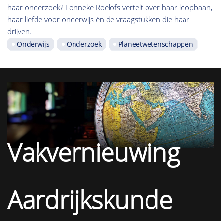
haar onderzoek? Lonneke Roelofs vertelt over haar loopbaan,
haar liefde voor onderwijs én de vraagstukken die haar
drijven.
Onderwijs
Onderzoek
Planeetwetenschappen
Vakvernieuwing
Aardrijkskunde