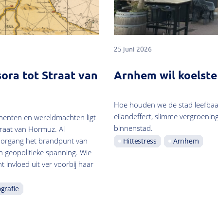
25 juni 2026
ora tot Straat van
Arnhem wil koelst
Hoe houden we de stad leefbaar
eilandeffect, slimme vergroenin
inenten en wereldmachten ligt
binnenstad.
traat van Hormuz. Al
organg het brandpunt van
Hittestress
Arnhem
n geopolitieke spanning. Wie
t invloed uit ver voorbij haar
grafie