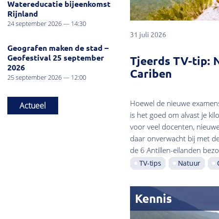
Watereducatie bijeenkomst
Rijnland
24 september 2026 — 14:30
31 juli 2026
Geografen maken de stad –
Geofestival 25 september
Tjeerds TV-tip: 
2026
Cariben
25 september 2026 — 12:00
Hoewel de nieuwe examenst
Actueel
is het goed om alvast je ki
voor veel docenten, nieuw
daar onverwacht bij met d
de 6 Antillen-eilanden bezo
TV-tips
Natuur
Kennis