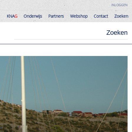
INLOGGEN
KNA
G
Onderwijs
Partners
Webshop
Contact
Zoeken
KNA
G
Onderwijs
Partners
Webshop
Contact
Zoeken
Zoeken