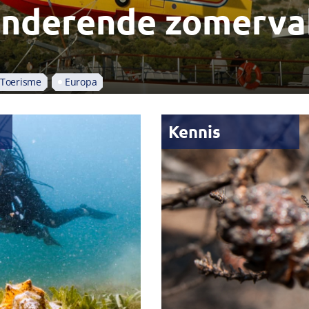
anderende zomerva
Toerisme
Europa
Kennis