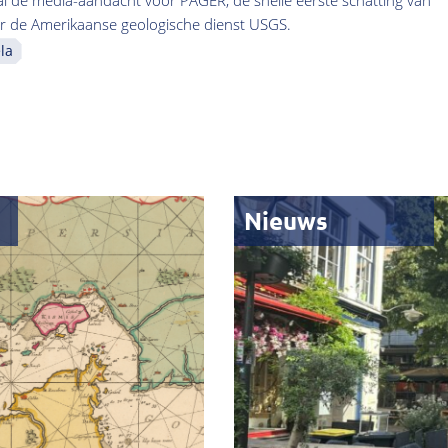
l de media-aandacht voor PAGER, de snelle eerste schatting van
or de Amerikaanse geologische dienst USGS.
la
Nieuws