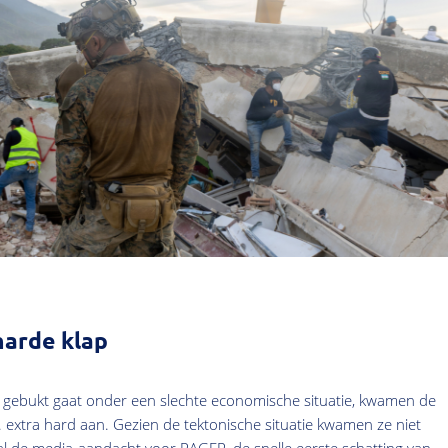
harde klap
a gebukt gaat onder een slechte economische situatie, kwamen de
. extra hard aan. Gezien de tektonische situatie kwamen ze niet