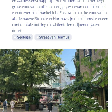
én aardwetenschappelijk. Het Midden-Oosten herbergt
grote voorraden olie en aardgas, waarvan een flink deel
van de wereld afhankelijk is. En zowel die rijke voorraden
als de nauwe Straat van Hormuz zijn de uitkomst van een
continentale botsing die al tientallen miljoenen jaren
duurt.
Geologie
Straat van Hormuz