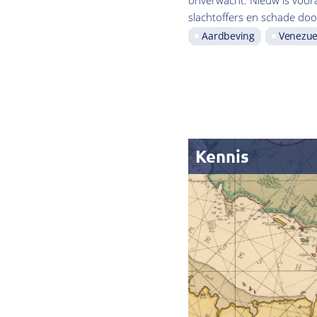
onverwacht. Nieuw is voora
slachtoffers en schade do
Aardbeving
Venezue
Kennis