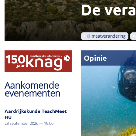
De ver
Klimaatverandering
Opinie
Aankomende
evenementen
Aardrijkskunde TeachMeet
HU
23 september 2026 — 19:00