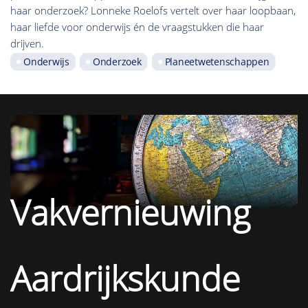
haar onderzoek? Lonneke Roelofs vertelt over haar loopbaan,
haar liefde voor onderwijs én de vraagstukken die haar
drijven.
Onderwijs
Onderzoek
Planeetwetenschappen
Vakvernieuwing
Aardrijkskunde