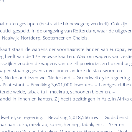
en.
 taalfouten geslopen (bestraatte binnewegen; verdeelt). Ook zijn
outief gespeld. In de omgeving van Rotterdam, waar de uitgever
ld Naalwijk, Nortdorp, Soetemeer en Chalois.
 kaart staan ‘de wapens der voornaamste landen van Europa’, e
weg heeft van de 17e-eeuwse kaarten. Waarom wapens van zesti
sselijker zouden de wapens van de elf provincies en Luxemburg
 wapen staan gegevens over onder andere de staatsvorm en
ij Nederland lezen we: ‘Nederland. – Grondwettelyke regeering.
 Protestant. – Bevolking 3,601,000 inwoners. – Landgesteldhei
ntende weide, tabak, tulf, meekrap, schoonen bloemen. –
andel in linnen en kanten. Zij heeft bezittingen in Azie, in Afrika 
rondwettelyke regeering. – Bevolking 5,018,566 inw. – Godsdienst
aar aan colza, meekrap, koren, hennep, tabak, enz. – Yzer en
kundige en Wapen fabrieken, Marmer en Steengroeven. – Veel