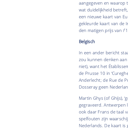
aangegeven en waarop te
wat duidelijkheid betref
een nieuwe kaart van Eu
gekleurde kaart van de I
den matigen prijs van
f
1.
Belgisch
In een ander bericht staa
zou kunnen denken aan e
niet), want het Établis
de Prusse 10 in ‘Curegh
Anderlecht; de Rue de P
Dosseray geen Nederlan
Martin Ghys (of Ghijs), 
gegraveerd. Antwerpen li
ook daar Frans de taal 
spelfouten zijn waarschij
Nederlands. De kaart is 