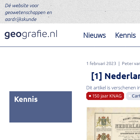
Dé website voor
geowetenschappen en
aardrijkskunde
Nieuws
Kennis
1 februari 2023
Peter va
[1] Nederla
Dit artikel is verschenen i
150 jaar KNAG
Car
Kennis