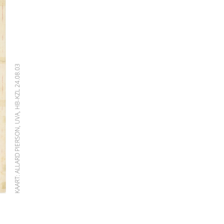
KAART: ALLARD PIERSON, UVA, HB-KZL 24.08.03