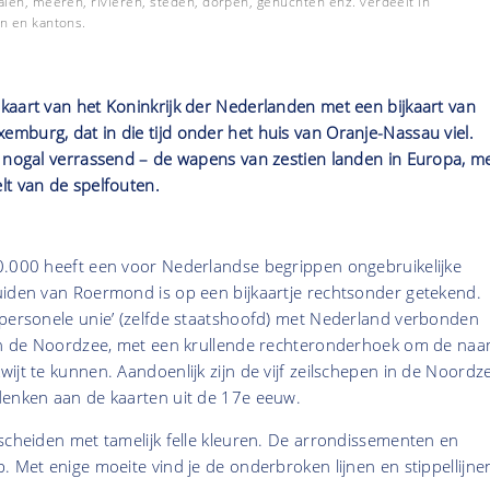
len, meeren, rivieren, steden, dorpen, gehuchten enz. verdeelt in
n en kantons.
kaart van het Koninkrijk der Nederlanden met een bijkaart van
mburg, dat in die tijd onder het huis van Oranje-Nassau viel.
– nogal verrassend – de wapens van zestien landen in Europa, m
lt van de spelfouten.
0.000 heeft een voor Nederlandse begrippen ongebruikelijke
uiden van Roermond is op een bijkaartje rechtsonder getekend.
‘personele unie’ (zelfde staatshoofd) met Nederland verbonden
 in de Noordzee, met een krullende rechteronderhoek om de na
ijt te kunnen. Aandoenlijk zijn de vijf zeilschepen in de Noordz
denken aan de kaarten uit de 17e eeuw.
scheiden met tamelijk felle kleuren. De arrondissementen en
. Met enige moeite vind je de onderbroken lijnen en stippellijne