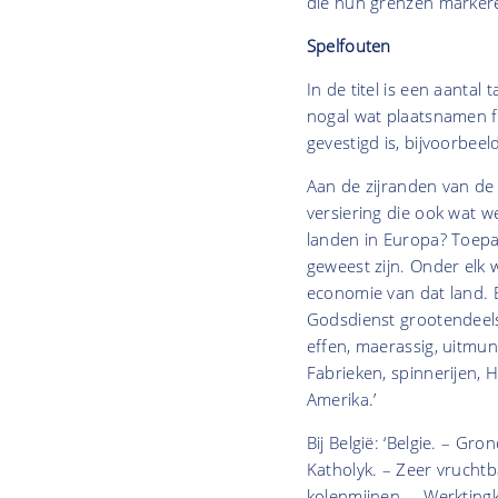
die hun grenzen marker
Spelfouten
In de titel is een aantal
nogal wat plaatsnamen f
gevestigd is, bijvoorbee
Aan de zijranden van de
versiering die ook wat 
landen in Europa? Toepa
geweest zijn. Onder elk
economie van dat land. B
Godsdienst grootendeels
effen, maerassig, uitmu
Fabrieken, spinnerijen, H
Amerika.’
Bij België: ‘Belgie. – G
Katholyk. – Zeer vruchtb
kolenmijnen. – Werkting