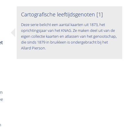
Cartografische leeftijdsgenoten [1]
Deze serie belicht een aantal kaarten uit 1873, het
oprichtingsjaar van het KNAG. Ze maken deel uit van de
eigen collectie kaarten en atlassen van het genootschap,
die sinds 1879 in bruikleen is ondergebracht bij het
et
Allard Pierson.
am
ee
n