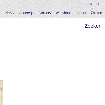
INLOGGEN
KNA
G
Onderwijs
Partners
Webshop
Contact
Zoeken
KNA
G
Onderwijs
Partners
Webshop
Contact
Zoeken
Zoeken