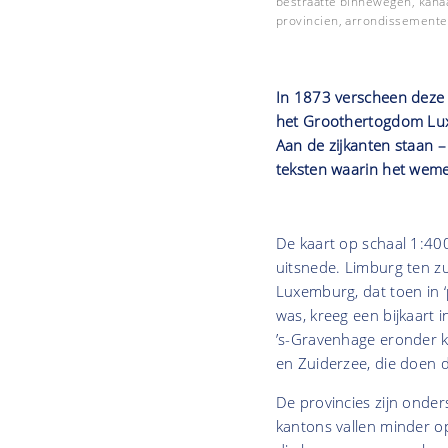
bestraatte binnewegen, kanaa
provincien, arrondissemente
In 1873 verscheen deze 
het Groothertogdom Luxe
Aan de zijkanten staan 
teksten waarin het weme
De kaart op schaal 1:40
uitsnede. Limburg ten z
Luxemburg, dat toen in 
was, kreeg een bijkaart
’s-Gravenhage eronder kw
en Zuiderzee, die doen 
De provincies zijn onder
kantons vallen minder op