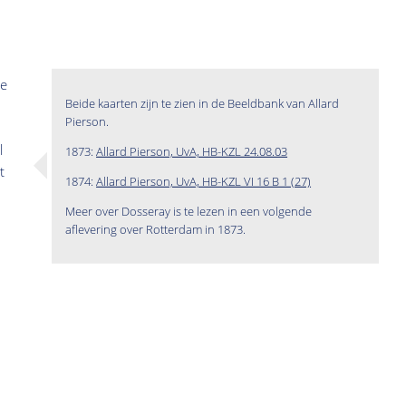
ve
Beide kaarten zijn te zien in de Beeldbank van Allard
Pierson.
l
1873:
Allard Pierson, UvA, HB-KZL 24.08.03
t
1874:
Allard Pierson, UvA, HB-KZL VI 16 B 1 (27)
Meer over Dosseray is te lezen in een volgende
aflevering over Rotterdam in 1873.