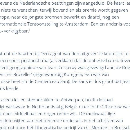
vens de Nederlandsche bezittingen zijn aangeduid. De kaart la
t, niets te wenschen, terwijl bovendien als premie wordt gegeven
ropa, naar de jongste bronnen bewerkt en daarbij nog een
nternationale Tentoonstelling te Amsterdam. Een en ander is vo
- verkrijgbaar.’
t dat de kaarten bij ‘een agent van den uitgever’ te koop zijn. Je
en soort postbusfirma (al verklaart dat de onbestelbare brieve
sement géographique van Jean Dosseray was gevestigd aan de Ru
em-lez-Bruxelles’ (tegenwoordig Kuregem, een wijk van
russe heet nu de Clemenceaulaan). De kans is dus groot dat Jea
ds kende.
‘graveerder en steendrukker’ te Antwerpen, heeft de kaart
gt weliswaar in Nederlandstalig België, maar in de 19e eeuw wa
van het middelbaar en hoger onderwijs. De merkwaardige
nlijk te wijten aan het beperkte onderwijs in het schrijven van
gedrukt door het lithografische bedrijf van C. Mertens in Brussel