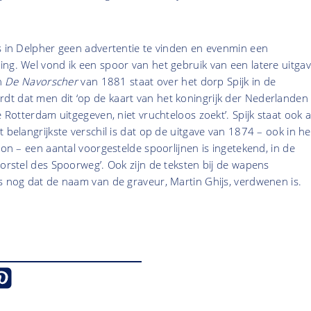
s in Delpher geen advertentie te vinden en evenmin een
ng. Wel vond ik een spoor van het gebruik van een latere uitga
in
De Navorscher
van 1881 staat over het dorp Spijk in de
t dat men dit ‘op de kaart van het koningrijk der Nederlanden
e Rotterdam uitgegeven, niet vruchteloos zoekt’. Spijk staat ook a
 belangrijkste verschil is dat op de uitgave van 1874 – ook in he
son – een aantal voorgestelde spoorlijnen is ingetekend, in de
oorstel des Spoorweg’. Ook zijn de teksten bij de wapens
s nog dat de naam van de graveur, Martin Ghijs, verdwenen is.