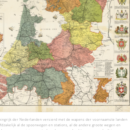
ningrijk der Nederlanden versierd met de wapens der voornaamste landen
dzakelijk al de spoorwegen en stations, al de andere groote wegen en