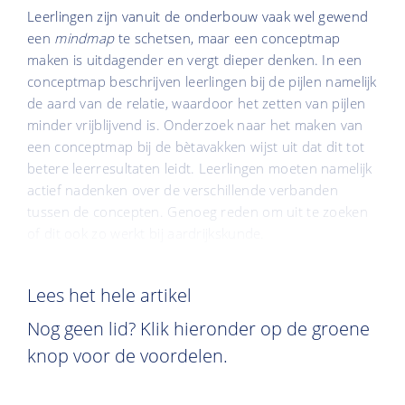
Leerlingen zijn vanuit de onderbouw vaak wel gewend
een
mindmap
te schetsen, maar een conceptmap
maken is uitdagender en vergt dieper denken. In een
conceptmap beschrijven leerlingen bij de pijlen namelijk
de aard van de relatie, waardoor het zetten van pijlen
minder vrijblijvend is. Onderzoek naar het maken van
een conceptmap bij de bètavakken wijst uit dat dit tot
betere leerresultaten leidt. Leerlingen moeten namelijk
actief nadenken over de verschillende verbanden
tussen de concepten. Genoeg reden om uit te zoeken
of dit ook zo werkt bij aardrijkskunde.
Lees het hele artikel
Nog geen lid? Klik hieronder op de groene
knop voor de voordelen.