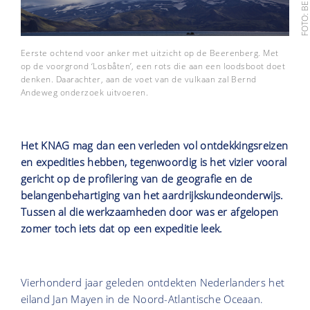
Eerste ochtend voor anker met uitzicht op de Beerenberg. Met
op de voorgrond ‘Losbåten’, een rots die aan een loodsboot doet
denken. Daarachter, aan de voet van de vulkaan zal Bernd
Andeweg onderzoek uitvoeren.
Het KNAG mag dan een verleden vol ontdekkingsreizen
en expedities hebben, tegenwoordig is het vizier vooral
gericht op de profilering van de geografie en de
belangenbehartiging van het aardrijkskundeonderwijs.
Tussen al die werkzaamheden door was er afgelopen
zomer toch iets dat op een expeditie leek.
Vierhonderd jaar geleden ontdekten Nederlanders het
eiland Jan Mayen in de Noord-Atlantische Oceaan.