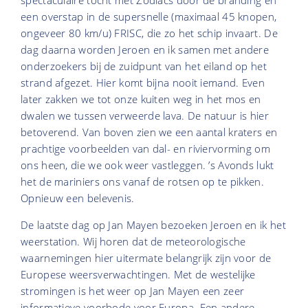
spectaculaire tocht met Zodiacs door de branding en
een overstap in de supersnelle (maximaal 45 knopen,
ongeveer 80 km/u) FRISC, die zo het schip invaart. De
dag daarna worden Jeroen en ik samen met andere
onderzoekers bij de zuidpunt van het eiland op het
strand afgezet. Hier komt bijna nooit iemand. Even
later zakken we tot onze kuiten weg in het mos en
dwalen we tussen verweerde lava. De natuur is hier
betoverend. Van boven zien we een aantal kraters en
prachtige voorbeelden van dal- en riviervorming om
ons heen, die we ook weer vastleggen. ’s Avonds lukt
het de mariniers ons vanaf de rotsen op te pikken.
Opnieuw een belevenis.
De laatste dag op Jan Mayen bezoeken Jeroen en ik het
weerstation. Wij horen dat de meteorologische
waarnemingen hier uitermate belangrijk zijn voor de
Europese weersverwachtingen. Met de westelijke
stromingen is het weer op Jan Mayen een zeer
informatieve voorbode voor Europa. Een andere