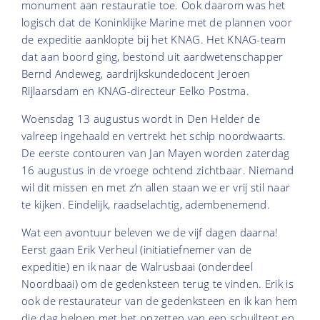
monument aan restauratie toe. Ook daarom was het
logisch dat de Koninklijke Marine met de plannen voor
de expeditie aanklopte bij het KNAG. Het KNAG-team
dat aan boord ging, bestond uit aardwetenschapper
Bernd Andeweg, aardrijkskundedocent Jeroen
Rijlaarsdam en KNAG-directeur Eelko Postma.
Woensdag 13 augustus wordt in Den Helder de
valreep ingehaald en vertrekt het schip noordwaarts.
De eerste contouren van Jan Mayen worden zaterdag
16 augustus in de vroege ochtend zichtbaar. Niemand
wil dit missen en met z’n allen staan we er vrij stil naar
te kijken. Eindelijk, raadselachtig, adembenemend.
Wat een avontuur beleven we de vijf dagen daarna!
Eerst gaan Erik Verheul (initiatiefnemer van de
expeditie) en ik naar de Walrusbaai (onderdeel
Noordbaai) om de gedenksteen terug te vinden. Erik is
ook de restaurateur van de gedenksteen en ik kan hem
die dag helpen met het opzetten van een schuiltent en