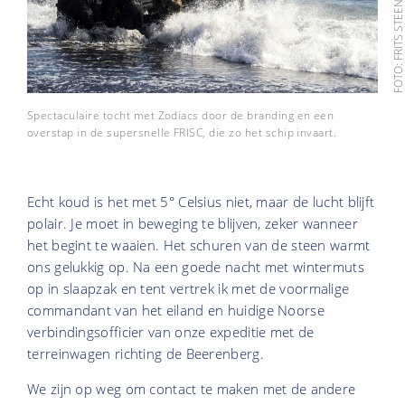
FOTO: FRITS STEENHUIS
Spectaculaire tocht met Zodiacs door de branding en een
overstap in de supersnelle FRISC, die zo het schip invaart.
Echt koud is het met 5° Celsius niet, maar de lucht blijft
polair. Je moet in beweging te blijven, zeker wanneer
het begint te waaien. Het schuren van de steen warmt
ons gelukkig op. Na een goede nacht met wintermuts
op in slaapzak en tent vertrek ik met de voormalige
commandant van het eiland en huidige Noorse
verbindingsofficier van onze expeditie met de
terreinwagen richting de Beerenberg.
We zijn op weg om contact te maken met de andere