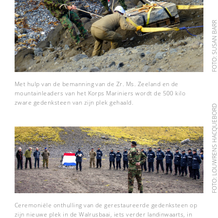
FOTO: SUSAN BAR
Met hulp van de bemanning van de Zr. Ms. Zeeland en de
mountainleaders van het Korps Mariniers wordt de 500 kilo
zware gedenksteen van zijn plek gehaald.
FOTO: LOUWRENS HACQUEBO
Ceremoniële onthulling van de gerestaureerde gedenksteen op
zijn nieuwe plek in de Walrusbaai, iets verder landinwaarts, in